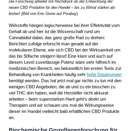
Die Forschung arbeitet mit Hochdruck an der Entwicklung der
neuen CBD Produkte für den Handel – bis zu 50mal stärker als
bisher! (Bild von Erin Stone auf Pixabay).
Wirkstoffe hängen logischerweise bei ihrer Effektivität vom
Gehalt ab und hier ist die Wissenschaft rund um
Cannabidiol dabei, das ganz große Rad zu drehen:
Berichten zufolge erforscht man gerade auf der
molekularen Ebene, wie sich CBD bei der Wirksamkeit um
das bis 50fache steigern lässt! Eine klare und auch auf
diesem Level zuverlässige Potenz wäre sehr hilfreich im
medizinischen Bereich, wo bekanntlich bei ersten Tests zur
Behandlung von Krankheiten häufig sehr
hohe Dosierungen
benötigt werden. Das hat jetzt mal gar nichts zu tun mit den
wenigen CBD Angeboten, die ab und zu ein bisschen zu
viel THC drin haben, weil die Hersteller nicht akkurat
arbeiten – beim superstarken Hanf geht’s direkt um
Therapien und wir schauen uns mal die Wirkungsweise
dieser im Handel vielleicht bald erhältlichen CBD Produkte
an.
Biochemische Grundlagenforschung für