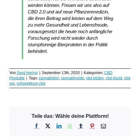
werden können. Freuen wir uns also auf
CBD 2.0 und auf neue Pflanzenmedizin,
die ihren Beitrag wird leisten auf dem Weg
zu mehr Gesundheit und Lebensfreude,
vorausgesetzt die heute noch anfängliche
Forschung wird nicht wieder durch
stumpfsinnige Bierproleten in der Politik
behindert.
Von
Gerd Hering
|
September 13th, 2020
|
Kategorien:
CBD
Produkte
|
Tags:
cannabidiol
,
cannabinoide
,
cbd blüten
,
cbd liquid
,
cbd
oel
,
vollspektrum cbd
Teile das: Wähle deine Plattform!
Facebook
X
LinkedIn
WhatsApp
Tumblr
Pinterest
E-
Mail