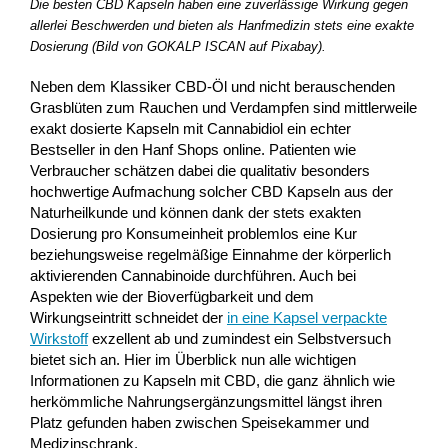
Die besten CBD Kapseln haben eine zuverlässige Wirkung gegen
allerlei Beschwerden und bieten als Hanfmedizin stets eine exakte
Dosierung (Bild von GOKALP ISCAN auf Pixabay).
Neben dem Klassiker CBD-Öl und nicht berauschenden
Grasblüten zum Rauchen und Verdampfen sind mittlerweile
exakt dosierte Kapseln mit Cannabidiol ein echter
Bestseller in den Hanf Shops online. Patienten wie
Verbraucher schätzen dabei die qualitativ besonders
hochwertige Aufmachung solcher CBD Kapseln aus der
Naturheilkunde und können dank der stets exakten
Dosierung pro Konsumeinheit problemlos eine Kur
beziehungsweise regelmäßige Einnahme der körperlich
aktivierenden Cannabinoide durchführen. Auch bei
Aspekten wie der Bioverfügbarkeit und dem
Wirkungseintritt schneidet der
in eine Kapsel verpackte
Wirkstoff
exzellent ab und zumindest ein Selbstversuch
bietet sich an. Hier im Überblick nun alle wichtigen
Informationen zu Kapseln mit CBD, die ganz ähnlich wie
herkömmliche Nahrungsergänzungsmittel längst ihren
Platz gefunden haben zwischen Speisekammer und
Medizinschrank.