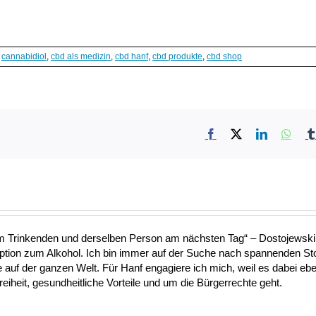
:
cannabidiol
,
cbd als medizin
,
cbd hanf
,
cbd produkte
,
cbd shop
Facebook
X
LinkedIn
What
nem Trinkenden und derselben Person am nächsten Tag“ – Dostojewski 
Option zum Alkohol. Ich bin immer auf der Suche nach spannenden S
uf der ganzen Welt. Für Hanf engagiere ich mich, weil es dabei ebe
heit, gesundheitliche Vorteile und um die Bürgerrechte geht.