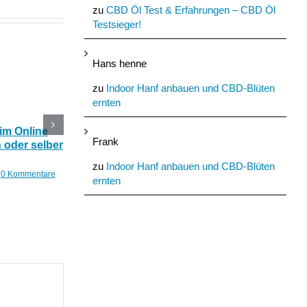
zu
CBD Öl Test & Erfahrungen – CBD Öl
Testsieger!
Hans henne
zu
Indoor Hanf anbauen und CBD-Blüten
ernten
im Online
Die 5 besten CBD
Mehr Energie im Allt
Frank
 oder selber
Produkte mit Hanf für
durch CBD Blüten u
den Sommer
Cannabinoide
zu
Indoor Hanf anbauen und CBD-Blüten
0 Kommentare
Juli 29th, 2022
|
0 Kommentare
Juli 25th, 2022
|
0 Komment
ernten