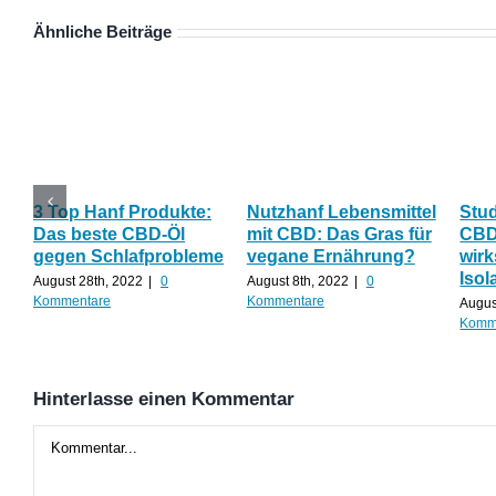
Ähnliche Beiträge
3 Top Hanf Produkte:
Nutzhanf Lebensmittel
Stud
Das beste CBD-Öl
mit CBD: Das Gras für
CBD 
gegen Schlafprobleme
vegane Ernährung?
wirk
Isol
August 28th, 2022
|
0
August 8th, 2022
|
0
Kommentare
Kommentare
Augus
Komm
Hinterlasse einen Kommentar
Kommentar