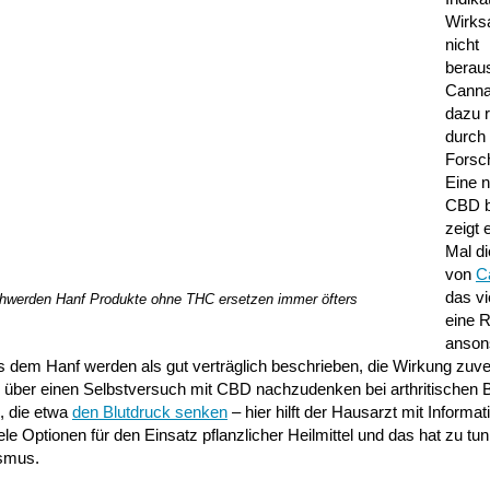
Wirks
nicht
berau
Canna
dazu 
durch 
Forsch
Eine 
CBD be
zeigt 
Mal di
von
C
das vi
eschwerden Hanf Produkte ohne THC ersetzen immer öfters
eine R
anson
s dem Hanf werden als gut verträglich beschrieben, die Wirkung zuve
 über einen Selbstversuch mit CBD nachzudenken bei arthritischen
n, die etwa
den Blutdruck senken
– hier hilft der Hausarzt mit Informat
 Optionen für den Einsatz pflanzlicher Heilmittel und das hat zu tu
ismus.