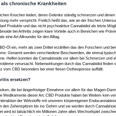
 als chronische Krankheiten
dlichen Knochen leiden, deren Gelenke ständig schmerzen und denen 
ung mehr verspricht. Freilich heißt das, wie an der frischen Unters
nf Produkte und das nicht psychoaktive Cannabidiol als letzte Mögli
noide bei Arthritis zeigen klare Vorteile auch in Bereichen wie Präve
s eine Art Allrounder für den Alltag.
D-Öl ein, mehr als zwei Drittel erzählten das den Forschern und ber
tome. Genannt werden verschiedene Beschwerden, die einmal typisch
ene. Helfen konnten die Cannabinoide vor allem bei Schmerzen und e
Probleme verursacht. Nebenwirkungen durch das Cannabidiol finden 
z vom CBD besonders bei einer fiesen Ostheoporose auffällt.
itis ersetzen?
siken, die bei längerfristiger Einnahme vor allem für das Magen-Da
iele Medikamente dieser Art. CBD Produkte haben bei Weitem kein ve
e Interaktion der Wirkstoffe mit unserem körpereigenen Endocannabin
 den Zehenspitzen bis ins Gehirn und sie werden durch Cannabinoid
et wird ist tatsächlich ein Millionen Jahre altes Wechselspiel zwisch