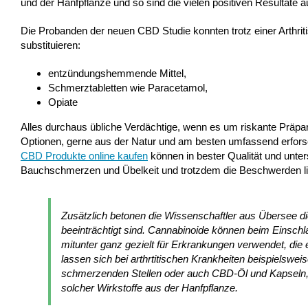
und der Hanfpflanze und so sind die vielen positiven Resultate a
Die Probanden der neuen CBD Studie konnten trotz einer Arthrit
substituieren:
entzündungshemmende Mittel,
Schmerztabletten wie Paracetamol,
Opiate
Alles durchaus übliche Verdächtige, wenn es um riskante Präpar
Optionen, gerne aus der Natur und am besten umfassend erforsc
CBD Produkte online kaufen
können in bester Qualität und unter
Bauchschmerzen und Übelkeit und trotzdem die Beschwerden lind
Zusätzlich betonen die Wissenschaftler aus Übersee die 
beeinträchtigt sind. Cannabinoide können beim Einschl
mitunter ganz gezielt für Erkrankungen verwendet, di
lassen sich bei arthrtitischen Krankheiten beispiels
schmerzenden Stellen oder auch CBD-Öl und Kapseln, d
solcher Wirkstoffe aus der Hanfpflanze.