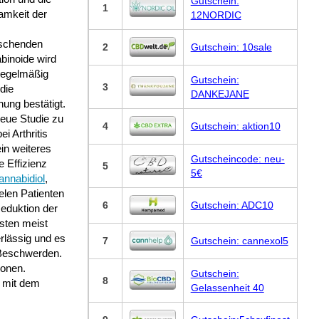
Gutschein:
1
amkeit der
12NORDIC
schenden
2
Gutschein: 10sale
binoide wird
regelmäßig
Gutschein:
3
die
DANKEJANE
ung bestätigt.
neue Studie zu
4
Gutschein: aktion10
i Arthritis
ein weiteres
Gutscheincode: neu-
e Effizienz
5
5€
annabidiol
,
elen Patienten
6
Gutschein: ADC10
eduktion der
sten meist
rlässig und es
7
Gutschein: cannexol5
 Beschwerden.
ionen.
Gutschein:
8
n mit dem
Gelassenheit 40