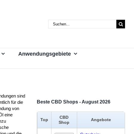
Suche
nach:
Anwendungsgebiete
ndungen sind
Beste CBD Shops - August 2026
tlich für die
dung von
l eine
CBD
Top
Angebote
ezu
Shop
ische
tion und die