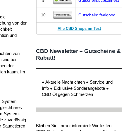
9
Gutschein:5cbsxfinest
10
Gutschein: feelgood
die
uchung von der
Alle CBD Shops im Test
chkeit
ntion und
CBD Newsletter – Gutscheine &
ichten von
Rabatt!
 sind bei
ben der
sich kaum. Im
● Aktuelle Nachrichten ● Service und
Info ● Exklusive Sonderangebote ●
CBD Öl gegen Schmerzen
rm System
rgleichbares
oid-System.
e zuverlässig
Bleiben Sie immer informiert: Wir testen
en Säugetieren