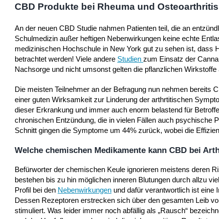
CBD Produkte bei Rheuma und Osteoarthritis
An der neuen CBD Studie nahmen Patienten teil, die an entzün
Schulmedizin außer heftigen Nebenwirkungen keine echte Entlast
medizinischen Hochschule in New York gut zu sehen ist, dass Ha
betrachtet werden! Viele andere
Studien
zum Einsatz der Cannabi
Nachsorge und nicht umsonst gelten die pflanzlichen Wirkstoffe al
Die meisten Teilnehmer an der Befragung nun nehmen bereits CB
einer guten Wirksamkeit zur Linderung der arthrtitischen Symp
dieser Erkrankung und immer auch enorm belastend für Betroff
chronischen Entzündung, die in vielen Fällen auch psychische 
Schnitt gingen die Symptome um 44% zurück, wobei die Effizien
Welche chemischen Medikamente kann CBD bei Arthr
Befürworter der chemischen Keule ignorieren meistens deren Ri
bestehen bis zu hin möglichen inneren Blutungen durch allzu v
Profil bei den
Nebenwirkungen
und dafür verantwortlich ist ein
Dessen Rezeptoren erstrecken sich über den gesamten Leib von
stimuliert. Was leider immer noch abfällig als „Rausch“ bezeichn