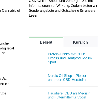
CBD-Online-Shops und versorgen Sie mit
Informationen zur Wirkung. Zudem bieten wir
Sonderangebote und Gutscheine für unsere
h Cannabidiol
Leser!
Beliebt
Kürzlich
gliche
lig legal
ührt,
Protein-Drinks mit CBD:
Fitness und Hanfprodukte im
Sport
Nordic Oil Shop – Pionier
erden
unter den CBD-Herstellern
bieren
Haustiere: CBD als Medizin
ahme
und Futtermittel für Vögel