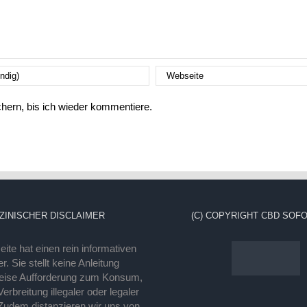
ern, bis ich wieder kommentiere.
ZINISCHER DISCLAIMER
(C) COPYRIGHT CBD SOFO
ite hat einen rein informativen
r. Sie stellt keine Anleitung
eise Aufforderung zum Konsum,
rbreitung illegaler oder legaler
Zudem distanzieren wir uns von