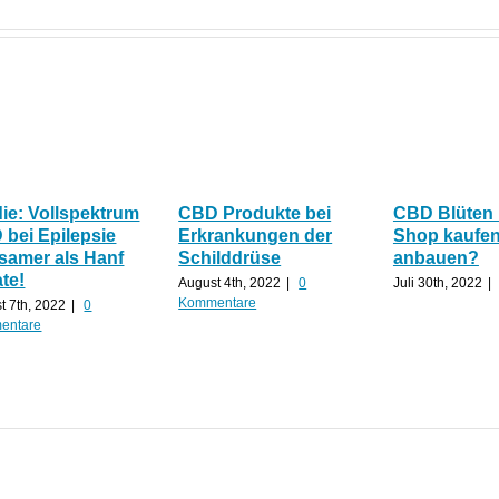
ie: Vollspektrum
CBD Produkte bei
CBD Blüten 
bei Epilepsie
Erkrankungen der
Shop kaufen
samer als Hanf
Schilddrüse
anbauen?
ate!
August 4th, 2022
|
0
Juli 30th, 2022
|
Kommentare
t 7th, 2022
|
0
entare