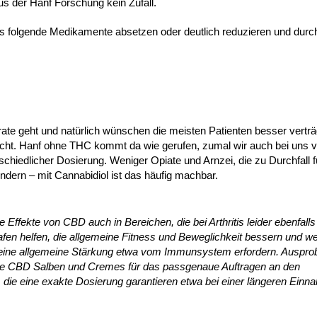
us der Hanf Forschung kein Zufall.
is folgende Medikamente absetzen oder deutlich reduzieren und durc
ate geht und natürlich wünschen die meisten Patienten besser verträ
ht. Hanf ohne THC kommt da wie gerufen, zumal wir auch bei uns völ
schiedlicher Dosierung. Weniger Opiate und Arnzei, die zu Durchfall f
ern – mit Cannabidiol ist das häufig machbar.
Effekte von CBD auch in Bereichen, die bei Arthritis leider ebenfalls
afen helfen, die allgemeine Fitness und Beweglichkeit bessern und w
e eine allgemeine Stärkung etwa vom Immunsystem erfordern. Auspro
weise CBD Salben und Cremes für das passgenaue Auftragen an den
ie eine exakte Dosierung garantieren etwa bei einer längeren Einn