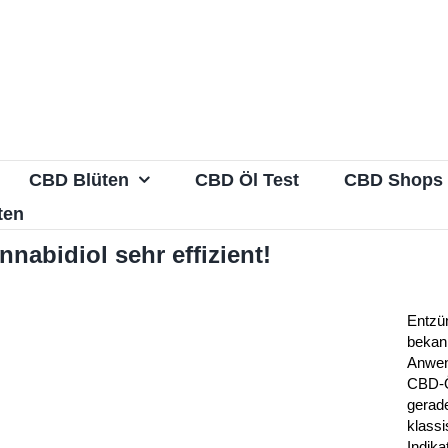
CBD Blüten
CBD Öl Test
CBD Shops
ten
nabidiol sehr effizient!
Entzü
bekann
Anwen
CBD-Ö
gerad
klass
Indika