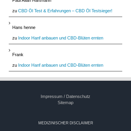
Paul Allan Hartmann
zu
CBD Öl Test & Erfahrungen – CBD Öl Testsieger!
Hans henne
zu
Indoor Hanf anbauen und CBD-Blüten ernten
Frank
zu
Indoor Hanf anbauen und CBD-Blüten ernten
Impressum / Datenschutz
Sitemap
MEDIZINISCHER DISCLAIMER