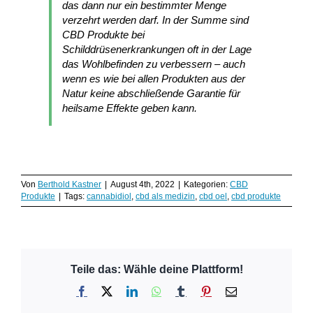
das dann nur ein bestimmter Menge
verzehrt werden darf. In der Summe sind
CBD Produkte bei
Schilddrüsenerkrankungen oft in der Lage
das Wohlbefinden zu verbessern – auch
wenn es wie bei allen Produkten aus der
Natur keine abschließende Garantie für
heilsame Effekte geben kann.
Von
Berthold Kastner
|
August 4th, 2022
|
Kategorien:
CBD
Produkte
|
Tags:
cannabidiol
,
cbd als medizin
,
cbd oel
,
cbd produkte
Teile das: Wähle deine Plattform!
Facebook
X
LinkedIn
WhatsApp
Tumblr
Pinterest
E-
Mail