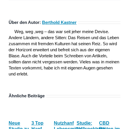
Über den Autor:
Berthold Kastner
Weg, weg ,weg – das war seit jeher meine Devise.
Andere Ländern, andere Sitten: Das Reisen und das Leben
zusammen mit fremden Kulturen hat seinen Reiz. So wird
der Horizont erweitert und befreit sich aus der eigenen
Blase. Auch die Vorteile beim Schreiben von Artikeln,
sollten dann nicht vergessen werden. Vieles was in meinen
Texten vorkommt, habe ich mit eigenen Augen gesehen
und erlebt.
Ähnliche Beiträge
Neue
3 Top
Nutzhanf
Studie:
CBD
Die
Studie zu
Hanf
Lebensmittel
Vollspektrum
Blüten im
be