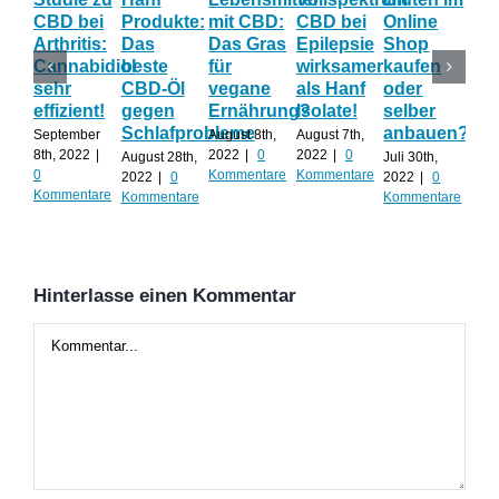
CBD bei
Produkte:
mit CBD:
CBD bei
Online
CB
Arthritis:
Das
Das Gras
Epilepsie
Shop
Pr
Cannabidiol
beste
für
wirksamer
kaufen
mit
sehr
CBD-Öl
vegane
als Hanf
oder
für
effizient!
gegen
Ernährung?
Isolate!
selber
So
Schlafprobleme
anbauen?
September
August 8th,
August 7th,
Juli 
8th, 2022
|
2022
|
0
2022
|
0
202
August 28th,
Juli 30th,
0
Kommentare
Kommentare
Kom
2022
|
0
2022
|
0
Kommentare
Kommentare
Kommentare
Hinterlasse einen Kommentar
Kommentar