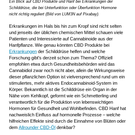
Ein Blick auf CBD Produkte und Hanf bei Erkrankungen der
Schilddrüse, die bei Unterfunktion oder Überfunktion Hormone
nicht richtig reguliert (Bild von LUM3N auf Pixabay).
Erkrankungen im Hals bis hin zum Kropf sind nicht selten
und jenseits der üblichen chemischen Mittel schauen viele
Patienten und Interessierte auf Cannabinoide aus der
Hanfpflanze. Wie genau könnten CBD Produkte bei
Erkrankungen
der Schilddrüse helfen und welche
Forschung gibt’s derzeit schon zum Thema? Offiziell
empfohlen etwa durch Gesundheitsbehörden wird das
Cannabidiol zwar noch nicht aber, allein die Wirkungsweise
dieser pflanzlichen Option ist vielversprechend rund um ein
stimuliertes, mehr aktives Endocannabinoid-System im
Körper. Bekanntlich ist die Schilddrüse ein Organ in der
Nähe vom Kehlkopf, geformt wie ein Schmetterling und
verantwortlich für die Produktion von lebenswichtigen
Hormonen für Gesundheit und Wohlbefinden. CBD Hanf hat
nachweislich Einfluss auf hormonelle Prozesse – welche
hilfreichen Effekte sind durch die Einnahme von Blüten oder
dem
Allrounder CBD-Öl
denkbar?