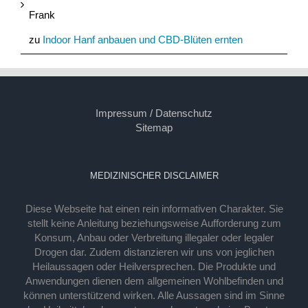
Frank
zu
Indoor Hanf anbauen und CBD-Blüten ernten
Impressum / Datenschutz
Sitemap
MEDIZINISCHER DISCLAIMER
Diese Webseite hat einen rein informativen Charakter. Sie
stellt keine Anleitung beziehungsweise Aufforderung zum
Konsum, Anbau oder Verbreitung illegaler oder legaler
Drogen dar. Zudem distanzieren wir uns von jeglichen
Heilaussagen oder Heilversprechen. Die Produkte und
Anwendungen dienen dem allgemeinen Wohlbefinden und
können unterstützend wirken. Alle Aussagen sind im Sinne