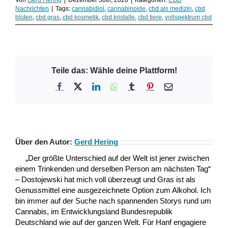
Nachrichten
|
Tags:
cannabidiol
,
cannabinoide
,
cbd als medizin
,
cbd
blüten
,
cbd gras
,
cbd kosmetik
,
cbd kristalle
,
cbd tiere
,
vollspektrum cbd
Teile das: Wähle deine Plattform!
Facebook
X
LinkedIn
WhatsApp
Tumblr
Pinterest
E-
Mail
Über den Autor:
Gerd Hering
„Der größte Unterschied auf der Welt ist jener zwischen
einem Trinkenden und derselben Person am nächsten Tag“
– Dostojewski hat mich voll überzeugt und Gras ist als
Genussmittel eine ausgezeichnete Option zum Alkohol. Ich
bin immer auf der Suche nach spannenden Storys rund um
Cannabis, im Entwicklungsland Bundesrepublik
Deutschland wie auf der ganzen Welt. Für Hanf engagiere