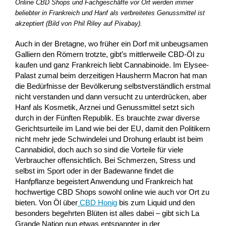
Online CBD Shops und Fachgeschäfte vor Ort werden immer
beliebter in Frankreich und Hanf als verbreitetes Genussmittel ist
akzeptiert (Bild von Phil Riley auf Pixabay).
Auch in der Bretagne, wo früher ein Dorf mit unbeugsamen
Galliern den Römern trotzte, gibt’s mittlerweile CBD-Öl zu
kaufen und ganz Frankreich liebt Cannabinoide. Im Elysee-
Palast zumal beim derzeitigen Hausherrn Macron hat man
die Bedürfnisse der Bevölkerung selbstverständlich erstmal
nicht verstanden und dann versucht zu unterdrücken, aber
Hanf als Kosmetik, Arznei und Genussmittel setzt sich
durch in der Fünften Republik. Es brauchte zwar diverse
Gerichtsurteile im Land wie bei der EU, damit den Politikern
nicht mehr jede Schwindelei und Drohung erlaubt ist beim
Cannabidiol, doch auch so sind die Vorteile für viele
Verbraucher offensichtlich. Bei Schmerzen, Stress und
selbst im Sport oder in der Badewanne findet die
Hanfpflanze begeistert Anwendung und Frankreich hat
hochwertige CBD Shops sowohl online wie auch vor Ort zu
bieten. Von Öl über
CBD Honig
bis zum Liquid und den
besonders begehrten Blüten ist alles dabei – gibt sich La
Grande Nation nun etwas entspannter in der