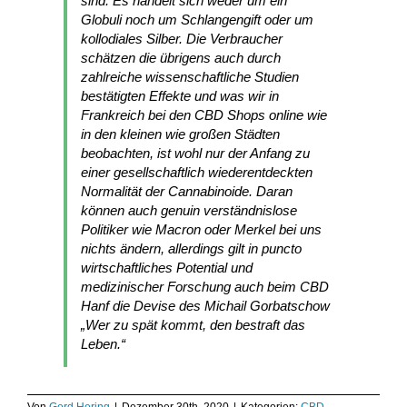
sind. Es handelt sich weder um ein
Globuli noch um Schlangengift oder um
kollodiales Silber. Die Verbraucher
schätzen die übrigens auch durch
zahlreiche wissenschaftliche Studien
bestätigten Effekte und was wir in
Frankreich bei den CBD Shops online wie
in den kleinen wie großen Städten
beobachten, ist wohl nur der Anfang zu
einer gesellschaftlich wiederentdeckten
Normalität der Cannabinoide. Daran
können auch genuin verständnislose
Politiker wie Macron oder Merkel bei uns
nichts ändern, allerdings gilt in puncto
wirtschaftliches Potential und
medizinischer Forschung auch beim CBD
Hanf die Devise des Michail Gorbatschow
„Wer zu spät kommt, den bestraft das
Leben.“
Von
Gerd Hering
|
Dezember 30th, 2020
|
Kategorien:
CBD