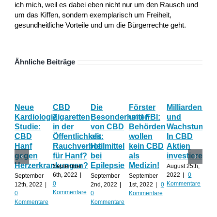
ich mich, weil es dabei eben nicht nur um den Rausch und
um das Kiffen, sondern exemplarisch um Freiheit,
gesundheitliche Vorteile und um die Bürgerrechte geht.
Ähnliche Beiträge
Neue
CBD
Die
Förster
Milliardenum
Ka
Kardiologie
Zigaretten
Besonderheiten
und FBI:
und
Wi
Studie:
in der
von CBD
Behörden
Wachstum:
hil
CBD
Öffentlichkeit:
als
wollen
In CBD
ist
Hanf
Rauchverbot
Heilmittel
kein CBD
Aktien
Ha
gegen
für Hanf?
bei
als
investieren?
na
Herzerkrankungen?
Epilepsie
Medizin!
vie
September
August 25th,
Al
6th, 2022
|
2022
|
0
September
September
September
0
Kommentare
12th, 2022
|
2nd, 2022
|
1st, 2022
|
0
Augu
Kommentare
0
0
Kommentare
202
Kommentare
Kommentare
Kom