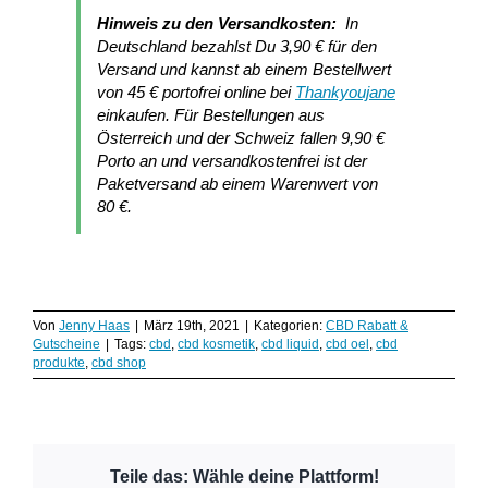
Hinweis zu den Versandkosten:
In
Deutschland bezahlst Du 3,90 € für den
Versand und kannst ab einem Bestellwert
von 45 € portofrei online bei
Thankyoujane
einkaufen. Für Bestellungen aus
Österreich und der Schweiz fallen 9,90 €
Porto an und versandkostenfrei ist der
Paketversand ab einem Warenwert von
80 €.
Von
Jenny Haas
|
März 19th, 2021
|
Kategorien:
CBD Rabatt &
Gutscheine
|
Tags:
cbd
,
cbd kosmetik
,
cbd liquid
,
cbd oel
,
cbd
produkte
,
cbd shop
Teile das: Wähle deine Plattform!