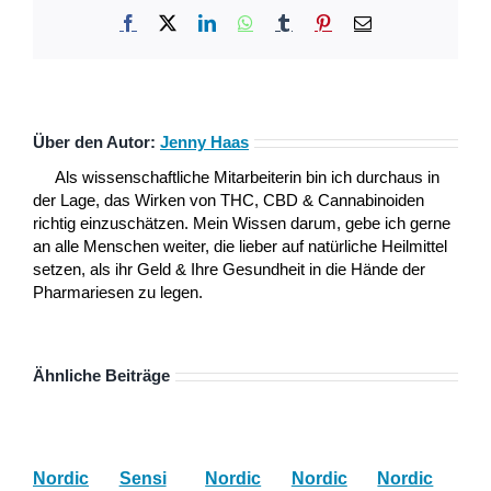
Facebook
X
LinkedIn
WhatsApp
Tumblr
Pinterest
E-
Mail
Über den Autor:
Jenny Haas
Als wissenschaftliche Mitarbeiterin bin ich durchaus in
der Lage, das Wirken von THC, CBD & Cannabinoiden
richtig einzuschätzen. Mein Wissen darum, gebe ich gerne
an alle Menschen weiter, die lieber auf natürliche Heilmittel
setzen, als ihr Geld & Ihre Gesundheit in die Hände der
Pharmariesen zu legen.
Ähnliche Beiträge
Nordic
Sensi
Nordic
Nordic
Nordic
Bl