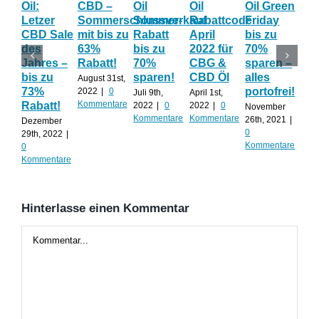
Oil:
CBD –
Oil
Oil
Oil Green
Fri
Letzer
Sommerschlussverkauf
Sommer-
Rabattcode
Friday
Wo
CBD Sale
mit bis zu
Rabatt
April
bis zu
Th
des
63%
bis zu
2022 für
70%
gib
Jahres –
Rabatt!
70%
CBG &
sparen –
auf
bis zu
sparen!
CBD Öl
alles
AL
August 31st,
73%
portofrei!
2022
|
0
Juli 9th,
April 1st,
Nov
Kommentare
Rabatt!
2022
|
0
2022
|
0
20th
November
Kommentare
Kommentare
0
26th, 2021
|
Dezember
Kom
0
29th, 2022
|
Kommentare
0
Kommentare
Hinterlasse einen Kommentar
Kommentar