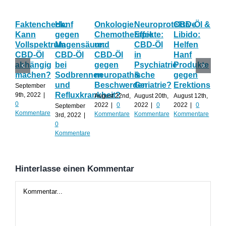
Faktencheck:
Hanf
Onkologie:
Neuroprotektive
CBD-Öl &
Gy
Kann
gegen
Chemotherapie
Effekte:
Libido:
Ne
Vollspektrum
Magensäure:
und
CBD-Öl
Helfen
Fo
CBD-Öl
CBD-Öl
CBD-Öl
in
Hanf
zu
abhängig
bei
gegen
Psychiatrie
Produkte
CB
machen?
Sodbrennen
neuropathische
&
gegen
wä
und
Beschwerden
Geriatrie?
Erektionspro
der
September
Refluxkrankheit?
We
9th, 2022
|
August 22nd,
August 20th,
August 12th,
0
2022
|
0
2022
|
0
2022
|
0
September
Augu
Kommentare
Kommentare
Kommentare
Kommentare
3rd, 2022
|
202
0
Kom
Kommentare
Hinterlasse einen Kommentar
Kommentar