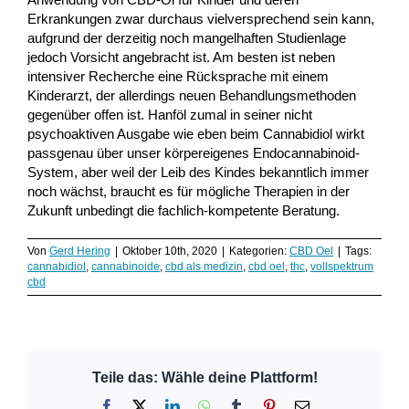
Erkrankungen zwar durchaus vielversprechend sein kann,
aufgrund der derzeitig noch mangelhaften Studienlage
jedoch Vorsicht angebracht ist. Am besten ist neben
intensiver Recherche eine Rücksprache mit einem
Kinderarzt, der allerdings neuen Behandlungsmethoden
gegenüber offen ist. Hanföl zumal in seiner nicht
psychoaktiven Ausgabe wie eben beim Cannabidiol wirkt
passgenau über unser körpereigenes Endocannabinoid-
System, aber weil der Leib des Kindes bekanntlich immer
noch wächst, braucht es für mögliche Therapien in der
Zukunft unbedingt die fachlich-kompetente Beratung.
Von
Gerd Hering
|
Oktober 10th, 2020
|
Kategorien:
CBD Oel
|
Tags:
cannabidiol
,
cannabinoide
,
cbd als medizin
,
cbd oel
,
thc
,
vollspektrum
cbd
Teile das: Wähle deine Plattform!
Facebook
X
LinkedIn
WhatsApp
Tumblr
Pinterest
E-