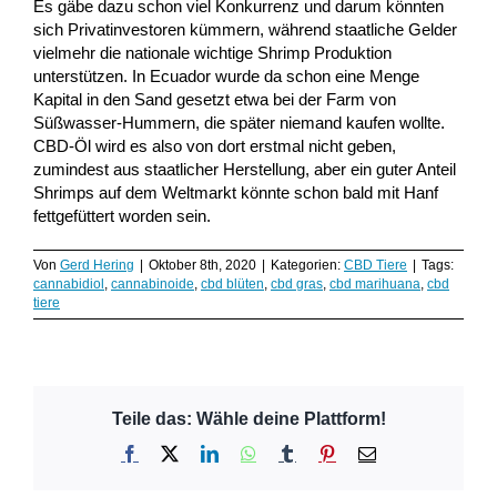
Es gäbe dazu schon viel Konkurrenz und darum könnten
sich Privatinvestoren kümmern, während staatliche Gelder
vielmehr die nationale wichtige Shrimp Produktion
unterstützen. In Ecuador wurde da schon eine Menge
Kapital in den Sand gesetzt etwa bei der Farm von
Süßwasser-Hummern, die später niemand kaufen wollte.
CBD-Öl wird es also von dort erstmal nicht geben,
zumindest aus staatlicher Herstellung, aber ein guter Anteil
Shrimps auf dem Weltmarkt könnte schon bald mit Hanf
fettgefüttert worden sein.
Von
Gerd Hering
|
Oktober 8th, 2020
|
Kategorien:
CBD Tiere
|
Tags:
cannabidiol
,
cannabinoide
,
cbd blüten
,
cbd gras
,
cbd marihuana
,
cbd
tiere
Teile das: Wähle deine Plattform!
Facebook
X
LinkedIn
WhatsApp
Tumblr
Pinterest
E-
Mail