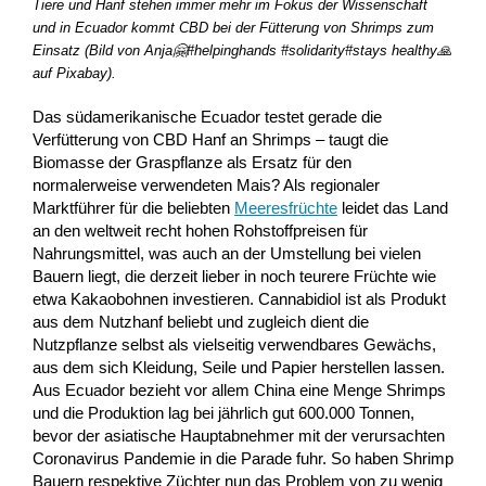
Tiere und Hanf stehen immer mehr im Fokus der Wissenschaft
und in Ecuador kommt CBD bei der Fütterung von Shrimps zum
Einsatz (Bild von Anja🤗#helpinghands #solidarity#stays healthy🙏
auf Pixabay).
Das südamerikanische Ecuador testet gerade die
Verfütterung von CBD Hanf an Shrimps – taugt die
Biomasse der Graspflanze als Ersatz für den
normalerweise verwendeten Mais? Als regionaler
Marktführer für die beliebten
Meeresfrüchte
leidet das Land
an den weltweit recht hohen Rohstoffpreisen für
Nahrungsmittel, was auch an der Umstellung bei vielen
Bauern liegt, die derzeit lieber in noch teurere Früchte wie
etwa Kakaobohnen investieren. Cannabidiol ist als Produkt
aus dem Nutzhanf beliebt und zugleich dient die
Nutzpflanze selbst als vielseitig verwendbares Gewächs,
aus dem sich Kleidung, Seile und Papier herstellen lassen.
Aus Ecuador bezieht vor allem China eine Menge Shrimps
und die Produktion lag bei jährlich gut 600.000 Tonnen,
bevor der asiatische Hauptabnehmer mit der verursachten
Coronavirus Pandemie in die Parade fuhr. So haben Shrimp
Bauern respektive Züchter nun das Problem von zu wenig