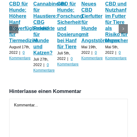
CBD für
Cannabinoide
CBD für
Neues
CBD und
CB
Hunde:
für
Hunde:
CBD
Nutzhanf
Hau
Höhere
Haustiere:
Forschung,
Tierfutter
im Futter
Hil
Hanf
CBG
Sicherheit
für
für Tiere
ge
Bioverfügbarkeit
Produkte
und
Hunde
als
Str
für
für
Dosierung
mit
Risiko für
un
Tiermedizin!
Hunde
bei Hanf
Angststörungen
Menschen?
Än
und
für Tiere
August 17th,
Mai 19th,
Mai 5th,
April
Katzen?
2022
|
0
2022
|
0
2022
|
0
202
Juli 5th,
Kommentare
Kommentare
Kommentare
Kom
2022
|
0
Juli 27th,
Kommentare
2022
|
0
Kommentare
Hinterlasse einen Kommentar
Kommentar