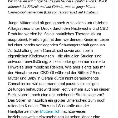
Wir schauen auf mögliche Risiken bei der Einnahme von CBD-Öl
während der Stillzeit und auf Gründe, warum junge Mütter
Cannabidiol verwenden (Bild von fancycrave1 auf Pixabay).
Junge Mütter sind oft genug noch zusätzlich zum üblichen
Alltagsstress unter Druck durch den Nachwuchs und CBD
Produkte werden häufig als natürliches Therapeutikum
ausprobiert. Freilich gilt mit dem werdenden Kinde im Leibe
bei einer bereits vorliegenden Schwangerschaft genauso
Zurückhaltung beim Cannabidiol sowie auch beim
eigentlichen Kinderwunsch – die aktuellen Studien sind
entweder unvollständig, zu klein oder geben nur indirekte
Hinweise über mögliche Risiken. Wie aber siehts aus mit
der Einnahme von CBD-Öl während der Stillzeit? Sind
Mutter und Baby in Gefahr durch nicht berauschende
Cannabinoide wie das manchmal pauschal in einigen
Zeitungen behauptet wird oder liegt vielmehr auch an dieser
Stelle vorerst noch eine unzureichende Studienlage vor?
Das Stillen ist natürlich ein großer Unterscheid zum noch
reifenden Kind als Fötus und Wirkstoffe aus der
Hanfpflanze in der
Muttermilch
nachzuweisen
beziehungsweise einzuschätzen ist schon länger eine