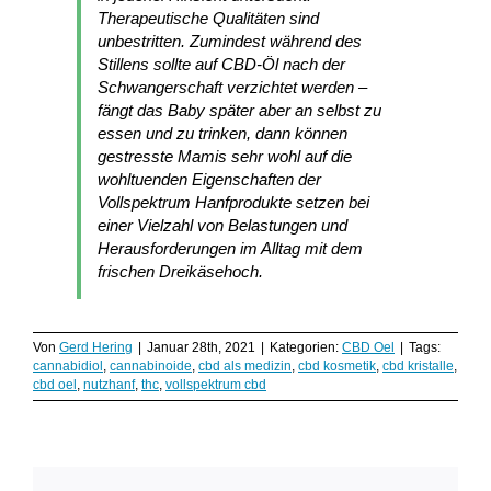
Therapeutische Qualitäten sind
unbestritten. Zumindest während des
Stillens sollte auf CBD-Öl nach der
Schwangerschaft verzichtet werden –
fängt das Baby später aber an selbst zu
essen und zu trinken, dann können
gestresste Mamis sehr wohl auf die
wohltuenden Eigenschaften der
Vollspektrum Hanfprodukte setzen bei
einer Vielzahl von Belastungen und
Herausforderungen im Alltag mit dem
frischen Dreikäsehoch.
Von
Gerd Hering
|
Januar 28th, 2021
|
Kategorien:
CBD Oel
|
Tags:
cannabidiol
,
cannabinoide
,
cbd als medizin
,
cbd kosmetik
,
cbd kristalle
,
cbd oel
,
nutzhanf
,
thc
,
vollspektrum cbd