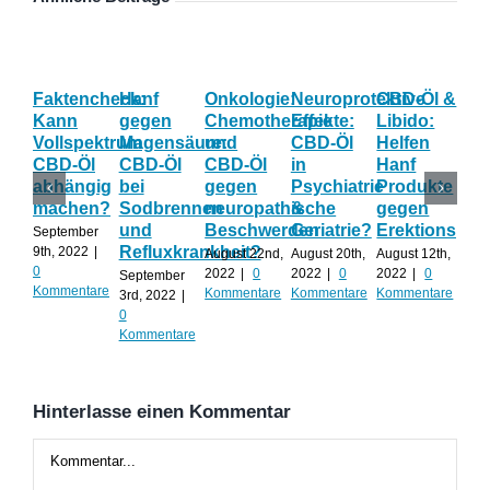
Faktencheck:
Hanf
Onkologie:
Neuroprotektive
CBD-Öl &
Gy
Kann
gegen
Chemotherapie
Effekte:
Libido:
Ne
Vollspektrum
Magensäure:
und
CBD-Öl
Helfen
Fo
CBD-Öl
CBD-Öl
CBD-Öl
in
Hanf
zu
abhängig
bei
gegen
Psychiatrie
Produkte
CB
machen?
Sodbrennen
neuropathische
&
gegen
wä
und
Beschwerden
Geriatrie?
Erektionspro
der
September
Refluxkrankheit?
We
9th, 2022
|
August 22nd,
August 20th,
August 12th,
0
2022
|
0
2022
|
0
2022
|
0
September
Augu
Kommentare
Kommentare
Kommentare
Kommentare
3rd, 2022
|
202
0
Kom
Kommentare
Hinterlasse einen Kommentar
Kommentar