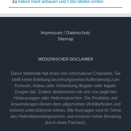
zu
Indoor Hanf anbauen und CBD-Blüten ernten
Impressum / Datenschutz
Sitemap
MEDIZINISCHER DISCLAIMER
Diese Webseite hat einen rein informativen Charakter. Sie
stellt keine Anleitung beziehungsweise Aufforderung zum
Konsum, Anbau oder Verbreitung illegaler oder legaler
Drogen dar. Zudem distanzieren wir uns von jeglichen
Heilaussagen oder Heilversprechen. Die Produkte und
Anwendungen dienen dem allgemeinen Wohlbefinden und
können unterstützend wirken. Alle Aussagen sind im Sinne
des Heilmittelwerbegesetzes und ersetzen keine Beratung
durch einen Facharzt.