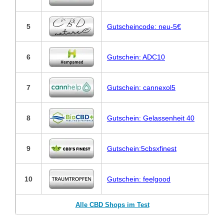
5
Gutscheincode: neu-5€
6
Gutschein: ADC10
7
Gutschein: cannexol5
8
Gutschein: Gelassenheit 40
9
Gutschein:5cbsxfinest
10
Gutschein: feelgood
Alle CBD Shops im Test