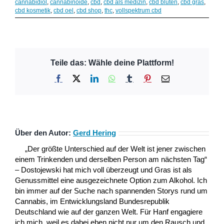
cannabidiol
,
cannabinoide
,
cbd
,
cbd als medizin
,
cbd blüten
,
cbd gras
,
cbd kosmetik
,
cbd oel
,
cbd shop
,
thc
,
vollspektrum cbd
Teile das: Wähle deine Plattform!
Facebook
X
LinkedIn
WhatsApp
Tumblr
Pinterest
E-
Mail
Über den Autor:
Gerd Hering
„Der größte Unterschied auf der Welt ist jener zwischen
einem Trinkenden und derselben Person am nächsten Tag“
– Dostojewski hat mich voll überzeugt und Gras ist als
Genussmittel eine ausgezeichnete Option zum Alkohol. Ich
bin immer auf der Suche nach spannenden Storys rund um
Cannabis, im Entwicklungsland Bundesrepublik
Deutschland wie auf der ganzen Welt. Für Hanf engagiere
ich mich, weil es dabei eben nicht nur um den Rausch und