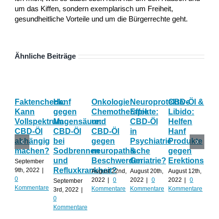
um das Kiffen, sondern exemplarisch um Freiheit,
gesundheitliche Vorteile und um die Bürgerrechte geht.
Ähnliche Beiträge
Faktencheck:
Hanf
Onkologie:
Neuroprotektive
CBD-Öl &
Gy
Kann
gegen
Chemotherapie
Effekte:
Libido:
Ne
Vollspektrum
Magensäure:
und
CBD-Öl
Helfen
Fo
CBD-Öl
CBD-Öl
CBD-Öl
in
Hanf
zu
abhängig
bei
gegen
Psychiatrie
Produkte
CB
machen?
Sodbrennen
neuropathische
&
gegen
wä
und
Beschwerden
Geriatrie?
Erektionspro
der
September
Refluxkrankheit?
We
9th, 2022
|
August 22nd,
August 20th,
August 12th,
0
2022
|
0
2022
|
0
2022
|
0
September
Augu
Kommentare
Kommentare
Kommentare
Kommentare
3rd, 2022
|
202
0
Kom
Kommentare