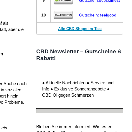
9
Gutschein:5cbsxfinest
10
Gutschein: feelgood
f als
Alle CBD Shops im Test
tt, aber die
CBD Newsletter – Gutscheine &
en
Rabatt!
● Aktuelle Nachrichten ● Service und
der Suche nach
Info ● Exklusive Sonderangebote ●
in sozialen
CBD Öl gegen Schmerzen
ort hinein
wo Probleme.
Bleiben Sie immer informiert: Wir testen
 ein