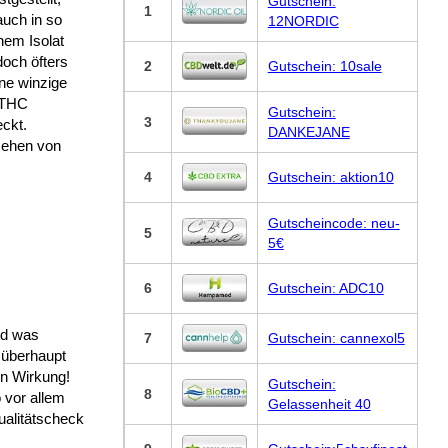
Gutschein:
1
auch in so
12NORDIC
em Isolat
och öfters
2
Gutschein: 10sale
ne winzige
 THC
Gutschein:
3
eckt.
DANKEJANE
ehen von
4
Gutschein: aktion10
Gutscheincode: neu-
5
5€
6
Gutschein: ADC10
nd was
7
Gutschein: cannexol5
 überhaupt
en Wirkung!
Gutschein:
8
 vor allem
Gelassenheit 40
ualitätscheck