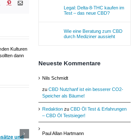
sApp
Tumblr
Pinterest
E-
Legal: Delta-8-THC kaufen im
Mail
Test – das neue CBD?
Wie eine Beratung zum CBD
durch Mediziner aussieht
mden Kulturen
sollten dann
Neueste Kommentare
Nils Schmidt
zu
CBD Nutzhanf ist ein besserer CO2-
Speicher als Bäume!
Redaktion
zu
CBD Öl Test & Erfahrungen
– CBD Öl Testsieger!
Paul Allan Hartmann
msätze und
Katerstimmung: Wie
Das Ökohaus aus