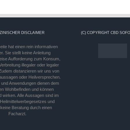
ZINISCHER DISCLAIMER
(C) COPYRIGHT CBD SOFO
ite hat einen rein informativen
r. Sie stellt keine Anleitung
eise Aufforderung zum Konsum,
rbreitung illegaler oder legaler
Zudem distanzieren wir uns von
laussagen oder Heilversprechen.
e und Anwendungen dienen dem
en Wohlbefinden und können
d wirken. Alle Aussagen sind im
 Heilmittelwerbegesetzes und
 keine Beratung durch einen
Facharzt.