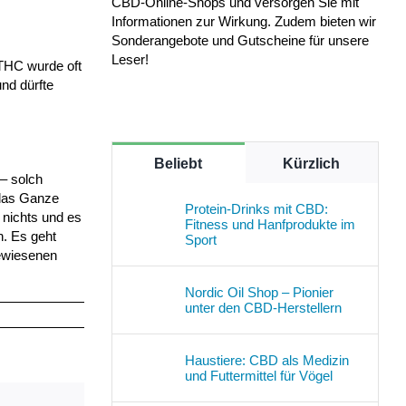
CBD-Online-Shops und versorgen Sie mit
Informationen zur Wirkung. Zudem bieten wir
Sonderangebote und Gutscheine für unsere
Leser!
THC wurde oft
und dürfte
Beliebt
Kürzlich
 – solch
 das Ganze
Protein-Drinks mit CBD:
 nichts und es
Fitness und Hanfprodukte im
n. Es geht
Sport
gewiesenen
Nordic Oil Shop – Pionier
unter den CBD-Herstellern
Haustiere: CBD als Medizin
und Futtermittel für Vögel