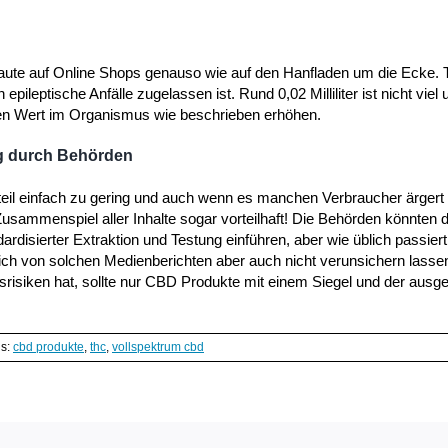
aute auf Online Shops genauso wie auf den Hanfladen um die Ecke. 
ileptische Anfälle zugelassen ist. Rund 0,02 Milliliter ist nicht viel 
n Wert im Organismus wie beschrieben erhöhen.
ng durch Behörden
Anteil einfach zu gering und auch wenn es manchen Verbraucher ärgert
 Zusammenspiel aller Inhalte sogar vorteilhaft! Die Behörden könnten
ardisierter Extraktion und Testung einführen, aber wie üblich passiert
sich von solchen Medienberichten aber auch nicht verunsichern lasse
srisiken hat, sollte nur CBD Produkte mit einem Siegel und der aus
gs:
cbd produkte
,
thc
,
vollspektrum cbd