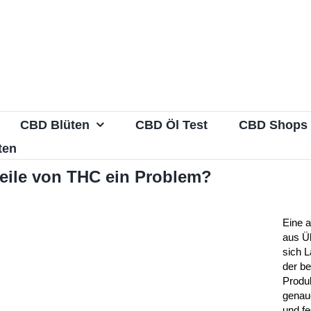
CBD Blüten
CBD Öl Test
CBD Shops
ten
eile von THC ein Problem?
Eine a
aus Ü
sich L
der b
Produ
genau
und fe