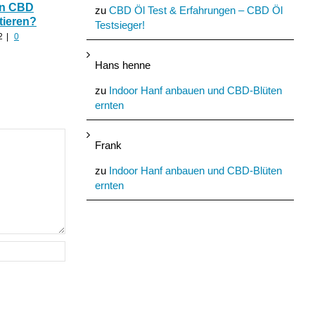
In CBD
hilfreich ist CBD Hanf
Nutzhanf und
zu
CBD Öl Test & Erfahrungen – CBD Öl
tieren?
nach zu viel Alkohol?
Cannabinoide als
Testsieger!
Baumaterial
2
|
0
August 24th, 2022
|
0
Kommentare
August 21st, 2022
|
0
Kommentare
Hans henne
zu
Indoor Hanf anbauen und CBD-Blüten
ernten
Frank
zu
Indoor Hanf anbauen und CBD-Blüten
ernten