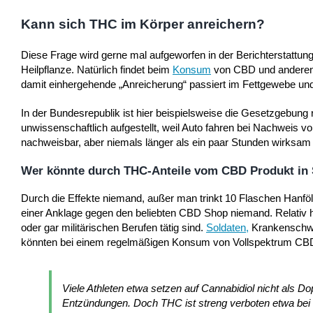
Kann sich THC im Körper anreichern?
Diese Frage wird gerne mal aufgeworfen in der Berichterstattu
Heilpflanze. Natürlich findet beim
Konsum
von CBD und anderen 
damit einhergehende „Anreicherung“ passiert im Fettgewebe und 
In der Bundesrepublik ist hier beispielsweise die Gesetzgebun
unwissenschaftlich aufgestellt, weil Auto fahren bei Nachweis 
nachweisbar, aber niemals länger als ein paar Stunden wirksam 
Wer könnte durch THC-Anteile vom CBD Produkt in 
Durch die Effekte niemand, außer man trinkt 10 Flaschen Hanföl
einer Anklage gegen den beliebten CBD Shop niemand. Relativ h
oder gar militärischen Berufen tätig sind.
Soldaten
,
Krankenschwes
könnten bei einem regelmäßigen Konsum von Vollspektrum CBD 
Viele Athleten etwa setzen auf Cannabidiol nicht als 
Entzündungen. Doch THC ist streng verboten etwa bei 