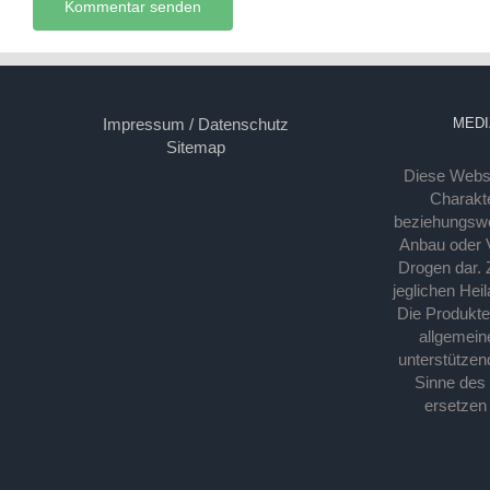
Impressum / Datenschutz
MEDI
Sitemap
Diese Webse
Charakte
beziehungsw
Anbau oder Ve
Drogen dar. 
jeglichen Hei
Die Produkt
allgemein
unterstützen
Sinne des
ersetzen