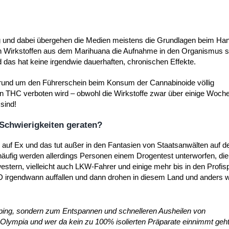
ng und dabei übergehen die Medien meistens die Grundlagen beim Han
Wirkstoffen aus dem Marihuana die Aufnahme in den Organismus sta
das hat keine irgendwie dauerhaften, chronischen Effekte.
g rund um den Führerschein beim Konsum der Cannabinoide völlig
von THC verboten wird – obwohl die Wirkstoffe zwar über einige Woch
sind!
Schwierigkeiten geraten?
 auf Ex und das tut außer in den Fantasien von Staatsanwälten auf 
äufig werden allerdings Personen einem Drogentest unterworfen, die 
tern, vielleicht auch LKW-Fahrer und einige mehr bis in den Profisp
irgendwann auffallen und dann drohen in diesem Land und anders 
Doping, sondern zum Entspannen und schnelleren Ausheilen von
Olympia und wer da kein zu 100% isolierten Präparate einnimmt geht