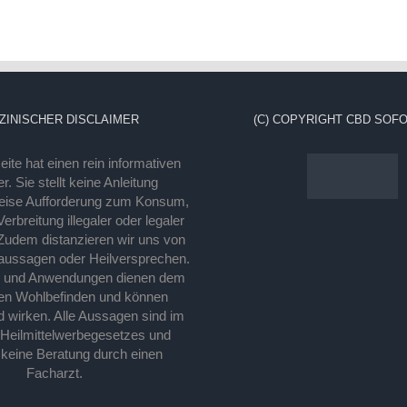
ZINISCHER DISCLAIMER
(C) COPYRIGHT CBD SOFO
ite hat einen rein informativen
r. Sie stellt keine Anleitung
eise Aufforderung zum Konsum,
rbreitung illegaler oder legaler
Zudem distanzieren wir uns von
laussagen oder Heilversprechen.
e und Anwendungen dienen dem
en Wohlbefinden und können
d wirken. Alle Aussagen sind im
 Heilmittelwerbegesetzes und
 keine Beratung durch einen
Facharzt.