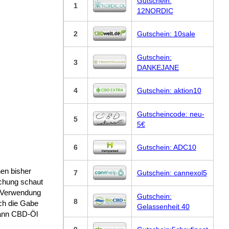
Gutschein:
1
12NORDIC
2
Gutschein: 10sale
Gutschein:
3
DANKEJANE
4
Gutschein: aktion10
Gutscheincode: neu-
5
5€
6
Gutschein: ADC10
en bisher
7
Gutschein: cannexol5
schung schaut
e Verwendung
Gutschein:
8
ch die Gabe
Gelassenheit 40
Kann CBD-Öl