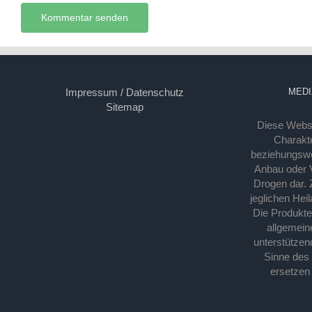
Impressum / Datenschutz
MEDI
Sitemap
Diese Webse
Charakte
beziehungsw
Anbau oder Ve
Drogen dar. 
jeglichen Hei
Die Produkt
allgemein
unterstützen
Sinne des
ersetzen