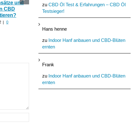
msätze und
Katerstimmung: Wie
Das Ökohaus aus
zu
CBD Öl Test & Erfahrungen – CBD Öl
In CBD
hilfreich ist CBD Hanf
Nutzhanf und
Testsieger!
tieren?
nach zu viel Alkohol?
Cannabinoide als
Baumaterial
2
|
0
August 24th, 2022
|
0
Kommentare
August 21st, 2022
|
0
Hans henne
Kommentare
zu
Indoor Hanf anbauen und CBD-Blüten
ernten
Frank
zu
Indoor Hanf anbauen und CBD-Blüten
ernten