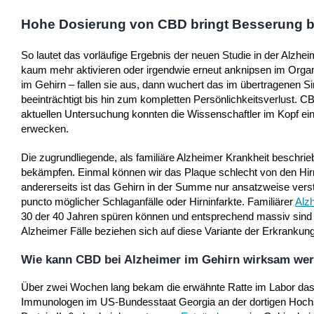
Hohe Dosierung von CBD bringt Besserung
So lautet das vorläufige Ergebnis der neuen Studie in der Alzh
kaum mehr aktivieren oder irgendwie erneut anknipsen im Organ
im Gehirn – fallen sie aus, dann wuchert das im übertragenen 
beeinträchtigt bis hin zum kompletten Persönlichkeitsverlust. CB
aktuellen Untersuchung konnten die Wissenschaftler im Kopf ei
erwecken.
Die zugrundliegende, als familiäre Alzheimer Krankheit beschri
bekämpfen. Einmal können wir das Plaque schlecht von den Hirnz
andererseits ist das Gehirn in der Summe nur ansatzweise vers
puncto möglicher Schlaganfälle oder Hirninfarkte. Familiärer
Alz
30 der 40 Jahren spüren können und entsprechend massiv sind d
Alzheimer Fälle beziehen sich auf diese Variante der Erkrankung
Wie kann CBD bei Alzheimer im Gehirn wirksam we
Über zwei Wochen lang bekam die erwähnte Ratte im Labor das C
Immunologen im US-Bundesstaat Georgia an der dortigen Hochs