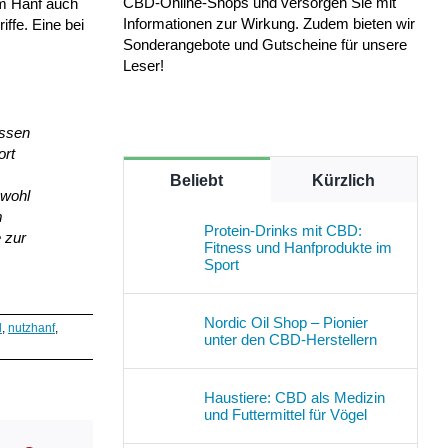
CBD-Online-Shops und versorgen Sie mit
em Hanf auch
Informationen zur Wirkung. Zudem bieten wir
ffe. Eine bei
Sonderangebote und Gutscheine für unsere
Leser!
üssen
ort
Beliebt
Kürzlich
 wohl
m
Protein-Drinks mit CBD:
 zur
Fitness und Hanfprodukte im
Sport
Nordic Oil Shop – Pionier
l
,
nutzhanf
,
unter den CBD-Herstellern
Haustiere: CBD als Medizin
und Futtermittel für Vögel