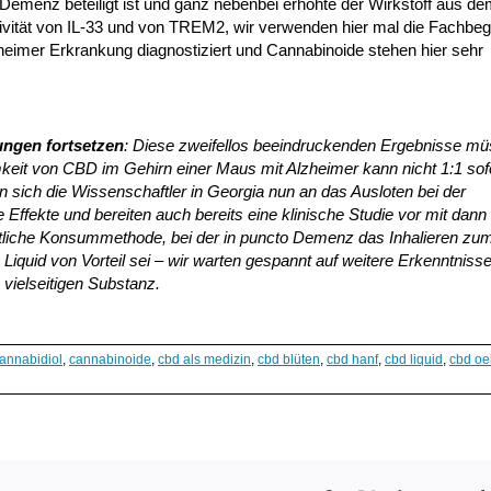
Demenz beteiligt ist und ganz nebenbei erhöhte der Wirkstoff aus d
tivität von IL-33 und von TREM2, wir verwenden hier mal die Fachbegri
lzheimer Erkrankung diagnostiziert und Cannabinoide stehen hier sehr
ngen fortsetzen
: Diese zweifellos beeindruckenden Ergebnisse m
eit von CBD im Gehirn einer Maus mit Alzheimer kann nicht 1:1 sof
ich die Wissenschaftler in Georgia nun an das Ausloten bei der
Effekte und bereiten auch bereits eine klinische Studie vor mit dann
tliche Konsummethode, bei der in puncto Demenz das Inhalieren zu
quid von Vorteil sei – wir warten gespannt auf weitere Erkenntnisse
vielseitigen Substanz.
annabidiol
,
cannabinoide
,
cbd als medizin
,
cbd blüten
,
cbd hanf
,
cbd liquid
,
cbd oe