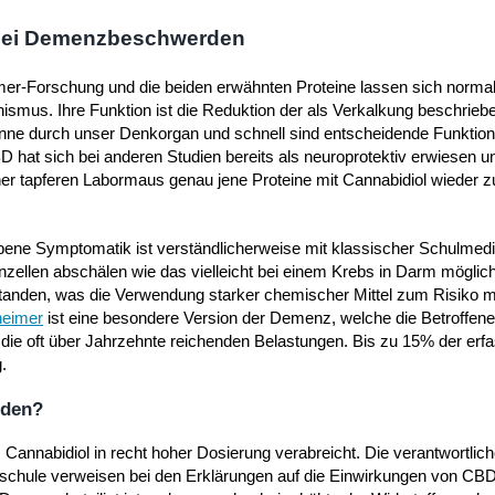
 bei Demenzbeschwerden
eimer-Forschung und die beiden erwähnten Proteine lassen sich norma
ismus. Ihre Funktion ist die Reduktion der als Verkalkung beschrie
Sinne durch unser Denkorgan und schnell sind entscheidende Funktio
D hat sich bei anderen Studien bereits als neuroprotektiv erwiesen u
ner tapferen Labormaus genau jene Proteine mit Cannabidiol wieder
ebene Symptomatik ist verständlicherweise mit klassischer Schulmed
ellen abschälen wie das vielleicht bei einem Krebs in Darm möglich
tanden, was die Verwendung starker chemischer Mittel zum Risiko m
heimer
ist eine besondere Version der Demenz, welche die Betroffen
ie oft über Jahrzehnte reichenden Belastungen. Bis zu 15% der erf
.
rden?
annabidiol in recht hoher Dosierung verabreicht. Die verantwortlic
chule verweisen bei den Erklärungen auf die Einwirkungen von CBD