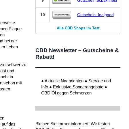
9
Gutschein:5cbsxfinest
10
Gutschein: feelgood
lerweise
Alle CBD Shops im Test
benen Plaque
nen
nd bei der
 zum Leben
CBD Newsletter – Gutscheine &
Rabatt!
izin schwer zu
 ist und
acht in
● Aktuelle Nachrichten ● Service und
en schon mit
Info ● Exklusive Sonderangebote ●
assten
CBD Öl gegen Schmerzen
hen
Bleiben Sie immer informiert: Wir testen
 auf das