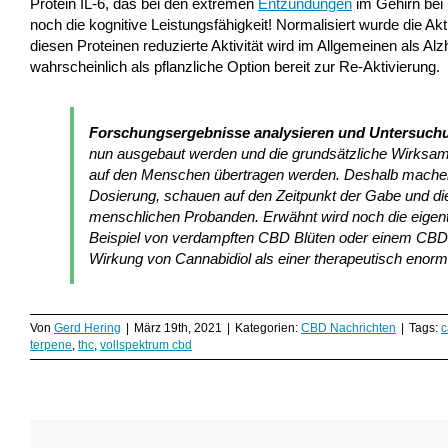
Protein IL-6, das bei den extremen
Entzündungen
im Gehirn bei 
noch die kognitive Leistungsfähigkeit! Normalisiert wurde die Ak
diesen Proteinen reduzierte Aktivität wird im Allgemeinen als A
wahrscheinlich als pflanzliche Option bereit zur Re-Aktivierung.
Forschungsergebnisse analysieren und Untersuchu
nun ausgebaut werden und die grundsätzliche Wirksamk
auf den Menschen übertragen werden. Deshalb machen s
Dosierung, schauen auf den Zeitpunkt der Gabe und die 
menschlichen Probanden. Erwähnt wird noch die eigen
Beispiel von verdampften CBD Blüten oder einem CBD Li
Wirkung von Cannabidiol als einer therapeutisch enorm 
Von
Gerd Hering
|
März 19th, 2021
|
Kategorien:
CBD Nachrichten
|
Tags:
c
terpene
,
thc
,
vollspektrum cbd