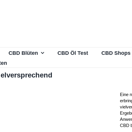
CBD Blüten
CBD Öl Test
CBD Shops
ten
ielversprechend
Eine 
erbrin
vielv
Ergeb
Anwen
CBD b