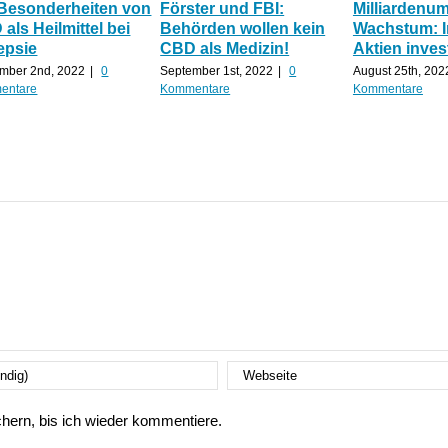
 Besonderheiten von
Förster und FBI:
Milliardenu
als Heilmittel bei
Behörden wollen kein
Wachstum: 
epsie
CBD als Medizin!
Aktien inves
mber 2nd, 2022
|
0
September 1st, 2022
|
0
August 25th, 202
entare
Kommentare
Kommentare
ern, bis ich wieder kommentiere.