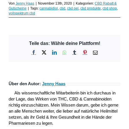
Von
Jenny Haas
|
November 13th, 2020
|
Kategorien:
CBD Rabatt &
Gutscheine
|
Tags:
cannabidiol
,
cbd
,
cbd oel
,
cbd produkte
,
cbd shop
,
vollspektrum cbd
Teile das: Wähle deine Plattform!
Facebook
X
LinkedIn
WhatsApp
Tumblr
Pinterest
E-
Mail
Über den Autor:
Jenny Haas
Als wissenschaftliche Mitarbeiterin bin ich durchaus in
der Lage, das Wirken von THC, CBD & Cannabinoiden
richtig einzuschätzen. Mein Wissen darum, gebe ich gerne
an alle Menschen weiter, die lieber auf natürliche Heilmittel
setzen, als ihr Geld & Ihre Gesundheit in die Hände der
Pharmariesen zu legen.