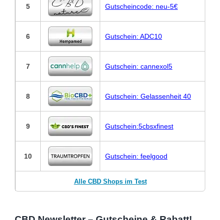
5
Gutscheincode: neu-5€
6
Gutschein: ADC10
7
Gutschein: cannexol5
8
Gutschein: Gelassenheit 40
9
Gutschein:5cbsxfinest
10
Gutschein: feelgood
Alle CBD Shops im Test
CBD Newsletter – Gutscheine & Rabatt!