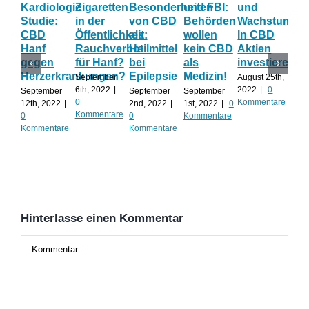
Kardiologie
Zigaretten
Besonderheiten
und FBI:
und
Wi
Studie:
in der
von CBD
Behörden
Wachstum:
hil
CBD
Öffentlichkeit:
als
wollen
In CBD
ist
Hanf
Rauchverbot
Heilmittel
kein CBD
Aktien
Ha
gegen
für Hanf?
bei
als
investieren?
na
Herzerkrankungen?
Epilepsie
Medizin!
vie
September
August 25th,
Al
6th, 2022
|
2022
|
0
September
September
September
0
Kommentare
12th, 2022
|
2nd, 2022
|
1st, 2022
|
0
Augu
Kommentare
0
0
Kommentare
202
Kommentare
Kommentare
Kom
Hinterlasse einen Kommentar
Kommentar