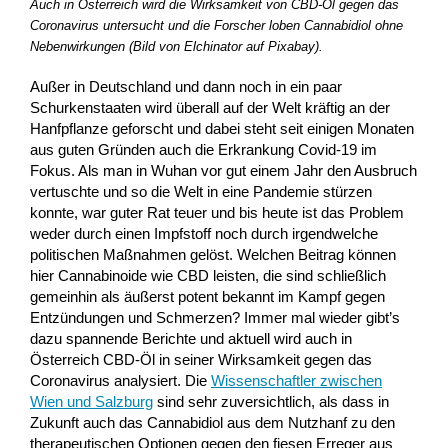
Auch in Österreich wird die Wirksamkeit von CBD-Öl gegen das
Coronavirus untersucht und die Forscher loben Cannabidiol ohne
Nebenwirkungen (Bild von Elchinator auf Pixabay).
Außer in Deutschland und dann noch in ein paar
Schurkenstaaten wird überall auf der Welt kräftig an der
Hanfpflanze geforscht und dabei steht seit einigen Monaten
aus guten Gründen auch die Erkrankung Covid-19 im
Fokus. Als man in Wuhan vor gut einem Jahr den Ausbruch
vertuschte und so die Welt in eine Pandemie stürzen
konnte, war guter Rat teuer und bis heute ist das Problem
weder durch einen Impfstoff noch durch irgendwelche
politischen Maßnahmen gelöst. Welchen Beitrag können
hier Cannabinoide wie CBD leisten, die sind schließlich
gemeinhin als äußerst potent bekannt im Kampf gegen
Entzündungen und Schmerzen? Immer mal wieder gibt’s
dazu spannende Berichte und aktuell wird auch in
Österreich CBD-Öl in seiner Wirksamkeit gegen das
Coronavirus analysiert. Die
Wissenschaftler zwischen
Wien und Salzburg
sind sehr zuversichtlich, als dass in
Zukunft auch das Cannabidiol aus dem Nutzhanf zu den
therapeutischen Optionen gegen den fiesen Erreger aus