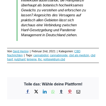
intellektuell außerstande, die Hanfpflanze
überhaupt als botanisch hochwirksames
Gewächs zu verstehen und erforschen zu
lassen? Angesichts des Versagens auf
praktisch allen Gebieten lässt sich
durchaus eine Verbindung zwischen
Hanf-Gesetzgebung und Pandemie
Management in Deutschland ziehen.
Von
Gerd Hering
|
Februar 2nd, 2021
|
Kategorien:
CBD
Nachrichten
|
Tags:
cannabidiol
,
cannabinoide
,
cbd als medizin
,
cbd
hanf
,
nutzhanf
,
terpene
,
thc
,
vollspektrum cbd
Teile das: Wähle deine Plattform!
Facebook
X
LinkedIn
WhatsApp
Tumblr
Pinterest
E-
Mail