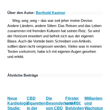
Über den Autor:
Berthold Kastner
Weg, weg ,weg – das war seit jeher meine Devise.
Andere Ländern, andere Sitten: Das Reisen und das Leben
zusammen mit fremden Kulturen hat seinen Reiz. So wird
der Horizont erweitert und befreit sich aus der eigenen
Blase. Auch die Vorteile beim Schreiben von Artikeln,
sollten dann nicht vergessen werden. Vieles was in meinen
Texten vorkommt, habe ich mit eigenen Augen gesehen
und erlebt.
Ähnliche Beiträge
Neue
CBD
Die
Förster
Milliardenum
Ka
Kardiologie
Zigaretten
Besonderheiten
und FBI:
und
Wi
Studie:
in der
von CBD
Behörden
Wachstum:
hil