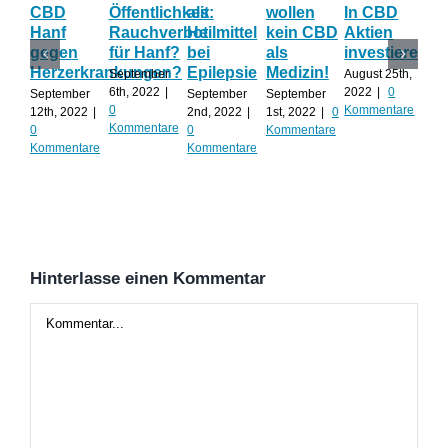
CBD
Öffentlichkeit:
als
wollen
In CBD
ist
Hanf
Rauchverbot
Heilmittel
kein CBD
Aktien
Ha
gegen
für Hanf?
bei
als
investieren?
na
Herzerkrankungen?
Epilepsie
Medizin!
vie
September
August 25th,
Al
6th, 2022
|
2022
|
0
September
September
September
0
Kommentare
12th, 2022
|
2nd, 2022
|
1st, 2022
|
0
Augu
Kommentare
0
0
Kommentare
202
Kommentare
Kommentare
Kom
Hinterlasse einen Kommentar
Kommentar