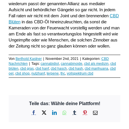
wiederum passt der genannten Allianz aus medialer
Aufsicht und behördlicher Gängelei so gar nicht. In jedem
Fall raten wir nicht mit dem Joint und den brennenden
CBD
Blüten
in das CBD-Öl hineinzuleuchten, da sonst die
Kameraden von der Feuerwacht vorstellig werden und man
am Ende als fast so verantwortungslos hingestellt wird wie
Ungeimpfte oder wie Menschen, die solchen Zinnober aus
der Zeitung nicht so ganz glauben können oder wollen.
Von
Berthold Kastner
|
November 2nd, 2021
|
Kategorien:
CBD
Nachrichten
|
Tags:
cannabidiol
,
cannabinoide
,
cbd als medizin
,
cbd
blüten
,
cbd gras
,
cbd hanf
,
cbd hasch
,
cbd hash
,
cbd marihuana
,
cbd
oel
,
cbd shop
,
nutzhanf
,
terpene
,
thc
,
vollspektrum cbd
Teile das: Wähle deine Plattform!
Facebook
X
LinkedIn
WhatsApp
Tumblr
Pinterest
E-
Mail