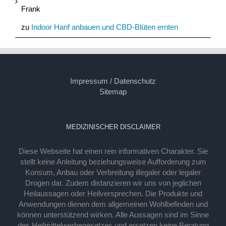
Frank
zu
Indoor Hanf anbauen und CBD-Blüten ernten
Impressum / Datenschutz
Sitemap
MEDIZINISCHER DISCLAIMER
Diese Webseite hat einen rein informativen Charakter. Sie
stellt keine Anleitung beziehungsweise Aufforderung zum
Konsum, Anbau oder Verbreitung illegaler oder legaler
Drogen dar. Zudem distanzieren wir uns von jeglichen
Heilaussagen oder Heilversprechen. Die Produkte und
Anwendungen dienen dem allgemeinen Wohlbefinden und
können unterstützend wirken. Alle Aussagen sind im Sinne
des Heilmittelwerbegesetzes und ersetzen keine Beratung