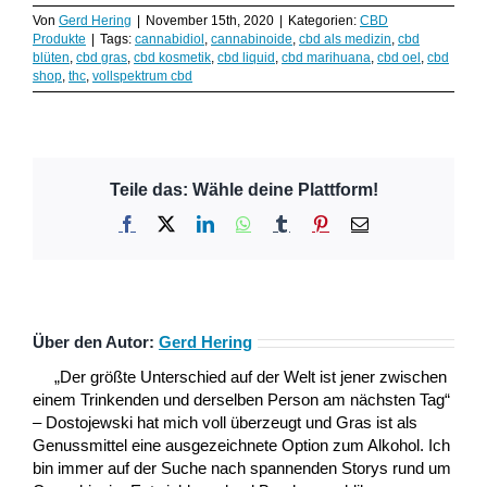
Von
Gerd Hering
|
November 15th, 2020
|
Kategorien:
CBD
Produkte
|
Tags:
cannabidiol
,
cannabinoide
,
cbd als medizin
,
cbd
blüten
,
cbd gras
,
cbd kosmetik
,
cbd liquid
,
cbd marihuana
,
cbd oel
,
cbd
shop
,
thc
,
vollspektrum cbd
Teile das: Wähle deine Plattform!
Facebook
X
LinkedIn
WhatsApp
Tumblr
Pinterest
E-
Mail
Über den Autor:
Gerd Hering
„Der größte Unterschied auf der Welt ist jener zwischen
einem Trinkenden und derselben Person am nächsten Tag“
– Dostojewski hat mich voll überzeugt und Gras ist als
Genussmittel eine ausgezeichnete Option zum Alkohol. Ich
bin immer auf der Suche nach spannenden Storys rund um