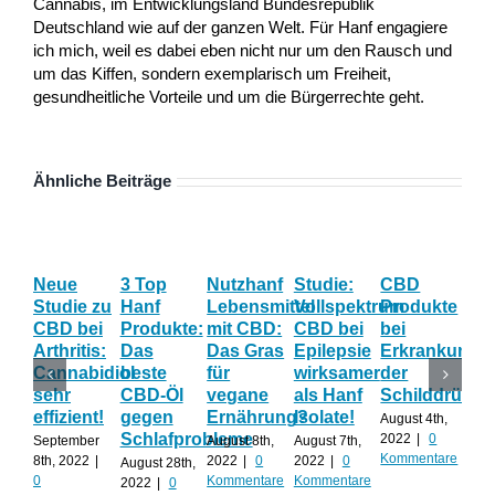
Cannabis, im Entwicklungsland Bundesrepublik
Deutschland wie auf der ganzen Welt. Für Hanf engagiere
ich mich, weil es dabei eben nicht nur um den Rausch und
um das Kiffen, sondern exemplarisch um Freiheit,
gesundheitliche Vorteile und um die Bürgerrechte geht.
Ähnliche Beiträge
Neue
3 Top
Nutzhanf
Studie:
CBD
CB
Studie zu
Hanf
Lebensmittel
Vollspektrum
Produkte
Blü
CBD bei
Produkte:
mit CBD:
CBD bei
bei
Onl
Arthritis:
Das
Das Gras
Epilepsie
Erkrankunge
Sh
Cannabidiol
beste
für
wirksamer
der
ka
sehr
CBD-Öl
vegane
als Hanf
Schilddrüse
od
effizient!
gegen
Ernährung?
Isolate!
sel
August 4th,
Schlafprobleme
an
2022
|
0
September
August 8th,
August 7th,
Kommentare
8th, 2022
|
2022
|
0
2022
|
0
August 28th,
Juli 
0
Kommentare
Kommentare
2022
|
0
202