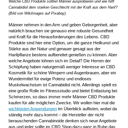
Welche CBD Produkte sollten Männer ausprobieren und wie hilft
Cannabidiol dem starken Geschlecht mit der Kraft aus dem Hanf?
(Bild von WikiImages auf Pixabay).
Männer nehmen in den Arm und geben Geborgenheit, aber
natürlich brauchen sie genauso eine robuste Gesundheit
und Kraft für die Herausforderungen des Lebens. CBD
Produkte sind hier eine Option, um die ganze Heilkunst und
Stärke aus der Natur und genauer gesagt aus der
Hanfpflanze bestens aufbereitet genießen zu können. Aber
welche Angebote lohnen sich im Detail? Die Herren der
Schöpfung haben naturgemäß weniger Interesse an CBD
Kosmetik für schöne Wimpern und Augenbrauen, aber ein
Wundermittel für ewige Potenz und endloses
Muskelwachstum ist Cannabidiol nicht. Allerdings spielt es
eine große Rolle im Fitnessstudio und bietet Entlastung bei
Schmerzen, so dass immer mehr Männer CBD Produkte
kaufen für alle möglichen Zwecke. Wir wollen hier mal die
wichtigsten Anwendungen
im Überblick auflisten, wobei da
ständig mehr dazu kommt – die Hersteller der nicht
berauschenden Cannabinoide denken sich neue Angebote
aus und jeder sollte im CBD Shop dazu ganz in Ruhe das