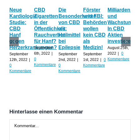
Neue
CBD
Die
Förster
Milliardenum
Ka
Kardiologie
Zigaretten
Besonderheiten
und FBI:
und
Wi
Studie:
in der
von CBD
Behörden
Wachstum:
hil
CBD
Öffentlichkeit:
als
wollen
In CBD
ist
Hanf
Rauchverbot
Heilmittel
kein CBD
Aktien
Ha
gegen
für Hanf?
bei
als
investieren?
na
Herzerkrankungen?
Epilepsie
Medizin!
vie
September
August 25th,
Al
6th, 2022
|
2022
|
0
September
September
September
0
Kommentare
12th, 2022
|
2nd, 2022
|
1st, 2022
|
0
Augu
Kommentare
0
0
Kommentare
202
Kommentare
Kommentare
Kom
Hinterlasse einen Kommentar
Kommentar