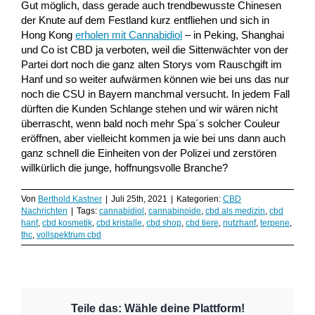
Gut möglich, dass gerade auch trendbewusste Chinesen
der Knute auf dem Festland kurz entfliehen und sich in
Hong Kong
erholen mit Cannabidiol
– in Peking, Shanghai
und Co ist CBD ja verboten, weil die Sittenwächter von der
Partei dort noch die ganz alten Storys vom Rauschgift im
Hanf und so weiter aufwärmen können wie bei uns das nur
noch die CSU in Bayern manchmal versucht. In jedem Fall
dürften die Kunden Schlange stehen und wir wären nicht
überrascht, wenn bald noch mehr Spa´s solcher Couleur
eröffnen, aber vielleicht kommen ja wie bei uns dann auch
ganz schnell die Einheiten von der Polizei und zerstören
willkürlich die junge, hoffnungsvolle Branche?
Von
Berthold Kastner
|
Juli 25th, 2021
|
Kategorien:
CBD
Nachrichten
|
Tags:
cannabidiol
,
cannabinoide
,
cbd als medizin
,
cbd
hanf
,
cbd kosmetik
,
cbd kristalle
,
cbd shop
,
cbd tiere
,
nutzhanf
,
terpene
,
thc
,
vollspektrum cbd
Teile das: Wähle deine Plattform!