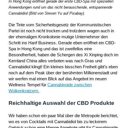
In Hong Kong eröffnet gerade der erste CBD-Spa mit speziellen
Anwendungen rund um das nicht berauschende, entspannende
Cannabidiol (Bild von Steven Yu auf Pixabay).
Die Tinte vom Sicherheitsgesetz der Kommunistischen
Partei ist noch nicht trocken und trotzdem wagen auch in
der ehemaligen Kronkolonie mutige Unternehmer den
Schritt ins Hanf Business. Gerade eben eröffnet ein CBD-
Spa in Hong Kong und das ist zweifellos eine
Besondherheit, haben die Schergen des Xi Xinping doch im
Kernland China alles verboten was nach Gras und
Cannabidiol klingt! Ein kleines bisschen Freiheit gibt’s eben
noch auf dem Peak über der berühmten Millionenstadt und
wir werfen mal einen Blick auf das Angebot im neuen
Wellness Tempel für
Cannabinoide zwischen
Wolkenkratzern.
Reichhaltige Auswahl der CBD Produkte
Wir haben schon ein paar Mal über die Metropole berichtet,
wo es von Cocktails mit Cannabidiol bis zu leckerem
Gebäck schon eine Menge Angebote gibt für Cannabinoide