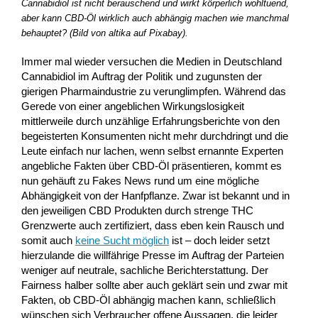
Cannabidiol ist nicht berauschend und wirkt körperlich wohltuend,
aber kann CBD-Öl wirklich auch abhängig machen wie manchmal
behauptet? (Bild von altika auf Pixabay).
Immer mal wieder versuchen die Medien in Deutschland
Cannabidiol im Auftrag der Politik und zugunsten der
gierigen Pharmaindustrie zu verunglimpfen. Während das
Gerede von einer angeblichen Wirkungslosigkeit
mittlerweile durch unzählige Erfahrungsberichte von den
begeisterten Konsumenten nicht mehr durchdringt und die
Leute einfach nur lachen, wenn selbst ernannte Experten
angebliche Fakten über CBD-Öl präsentieren, kommt es
nun gehäuft zu Fakes News rund um eine mögliche
Abhängigkeit von der Hanfpflanze. Zwar ist bekannt und in
den jeweiligen CBD Produkten durch strenge THC
Grenzwerte auch zertifiziert, dass eben kein Rausch und
somit auch
keine Sucht möglich
ist – doch leider setzt
hierzulande die willfährige Presse im Auftrag der Parteien
weniger auf neutrale, sachliche Berichterstattung. Der
Fairness halber sollte aber auch geklärt sein und zwar mit
Fakten, ob CBD-Öl abhängig machen kann, schließlich
wünschen sich Verbraucher offene Aussagen, die leider