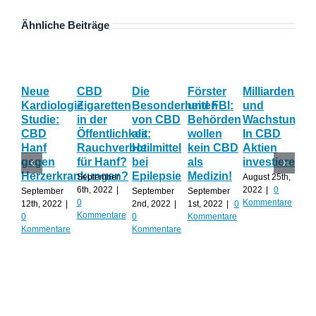
Ähnliche Beiträge
Neue
CBD
Die
Förster
Milliardenum
Ka
Kardiologie
Zigaretten
Besonderheiten
und FBI:
und
Wi
Studie:
in der
von CBD
Behörden
Wachstum:
hil
CBD
Öffentlichkeit:
als
wollen
In CBD
ist
Hanf
Rauchverbot
Heilmittel
kein CBD
Aktien
Ha
gegen
für Hanf?
bei
als
investieren?
na
Herzerkrankungen?
Epilepsie
Medizin!
vie
September
August 25th,
Al
6th, 2022
|
2022
|
0
September
September
September
0
Kommentare
12th, 2022
|
2nd, 2022
|
1st, 2022
|
0
Augu
Kommentare
0
0
Kommentare
202
Kommentare
Kommentare
Kom