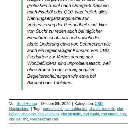
grotesken Sucht nach Omega-6 Kapseln,
nach Fischöl oder Q10, was freilich alles
Nahrungsergänzungsmittel zur
Verbesserung der Gesundheit sind. Hier
von Sucht zu reden auch bei täglicher
Einnahme ist absurd und sowohl die
akute Linderung etwa von Schmerzen wie
auch ein regelmäßiger Konsum von CBD
Produkten zur Verbesserung des
Wohlbefindens sind unproblematisch, weil
ohne Rausch oder nervig negative
Begleiterscheinungen wie etwa bei
Alkohol oder Tabletten.
Von
Gerd Hering
|
Oktober 8th, 2020
|
Kategorien:
CBD
Nachrichten
|
Tags:
cannabidiol
,
cannabinoide
,
cbd als medizin
,
cbd
blüten
,
cbd gras
,
cbd kosmetik
,
cbd kristalle
,
cbd liquid
,
cbd marihuana
,
cbd oel
,
thc
,
vollspektrum cbd