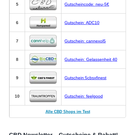
5
Gutscheincode: neu-5€
6
Gutschein: ADC10
7
Gutschein: cannexol5
8
Gutschein: Gelassenheit 40
9
Gutschein:5cbsxfinest
10
Gutschein: feelgood
Alle CBD Shops im Test
CBD Newsletter – Gutscheine & Rabatt!