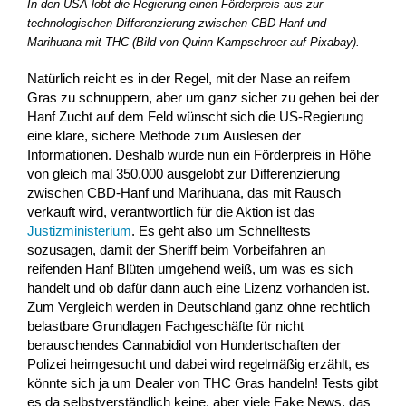
In den USA lobt die Regierung einen Förderpreis aus zur
technologischen Differenzierung zwischen CBD-Hanf und
Marihuana mit THC (Bild von Quinn Kampschroer auf Pixabay).
Natürlich reicht es in der Regel, mit der Nase an reifem
Gras zu schnuppern, aber um ganz sicher zu gehen bei der
Hanf Zucht auf dem Feld wünscht sich die US-Regierung
eine klare, sichere Methode zum Auslesen der
Informationen. Deshalb wurde nun ein Förderpreis in Höhe
von gleich mal 350.000 ausgelobt zur Differenzierung
zwischen CBD-Hanf und Marihuana, das mit Rausch
verkauft wird, verantwortlich für die Aktion ist das
Justizministerium
. Es geht also um Schnelltests
sozusagen, damit der Sheriff beim Vorbeifahren an
reifenden Hanf Blüten umgehend weiß, um was es sich
handelt und ob dafür dann auch eine Lizenz vorhanden ist.
Zum Vergleich werden in Deutschland ganz ohne rechtlich
belastbare Grundlagen Fachgeschäfte für nicht
berauschendes Cannabidiol von Hundertschaften der
Polizei heimgesucht und dabei wird regelmäßig erzählt, es
könnte sich ja um Dealer von THC Gras handeln! Tests gibt
es da selbstverständlich keine, aber viele Fake News, das