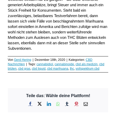
generiert Arbeitsplätze, bringt Steuer und immer auch ein
Stück Freiheit für Konsumenten. Steht bald ein
zuverlässiges, belastbares Testverfahren bereit, dann
lassen sich viele Fälle von beschlagnahmtem Marihuana
sofort einstellen in Amerika und Berichten zufolge wird man
wohl nicht stehen bleiben, sondern weiterführende
Methoden zum Auslesen auch von THC Blüten entwickeln
lassen, ebenfalls dann mit an dieser Stelle sehr sinnvollen
Subventionen.
Von
Gerd Hering
|
Dezember 18th, 2020
|
Kategorien:
CBD
Nachrichten
|
Tags:
cannabidiol
,
cannabinoide
,
cbd als medizin
,
cbd
blüten
,
cbd gras
,
cbd liquid
,
cbd marihuana
,
thc
,
vollspektrum cbd
Teile das: Wähle deine Plattform!
Facebook
X
LinkedIn
WhatsApp
Tumblr
Pinterest
E-
Mail