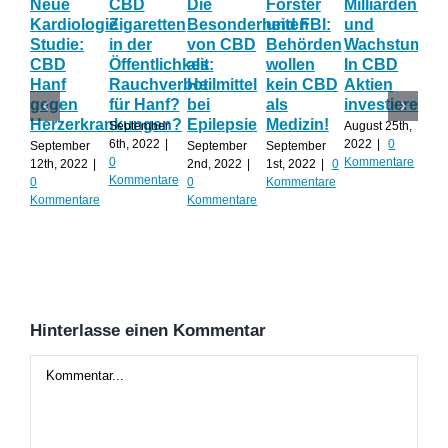
Neue
CBD
Die
Förster
Milliardenum
Ka
Kardiologie
Zigaretten
Besonderheiten
und FBI:
und
Wi
Studie:
in der
von CBD
Behörden
Wachstum:
hil
CBD
Öffentlichkeit:
als
wollen
In CBD
ist
Hanf
Rauchverbot
Heilmittel
kein CBD
Aktien
Ha
gegen
für Hanf?
bei
als
investieren?
na
Herzerkrankungen?
Epilepsie
Medizin!
vie
September
August 25th,
Al
6th, 2022
|
2022
|
0
September
September
September
0
Kommentare
12th, 2022
|
2nd, 2022
|
1st, 2022
|
0
Augu
Kommentare
0
0
Kommentare
202
Kommentare
Kommentare
Kom
Hinterlasse einen Kommentar
Kommentar