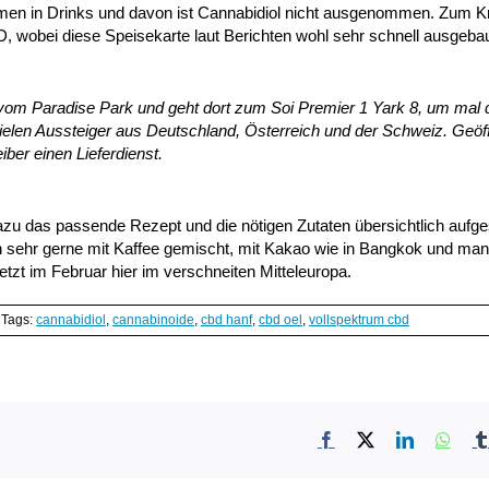
men in Drinks und davon ist Cannabidiol nicht ausgenommen. Zum Kn
 wobei diese Speisekarte laut Berichten wohl sehr schnell ausgebau
he vom Paradise Park und geht dort zum Soi Premier 1 Yark 8, um mal 
vielen Aussteiger aus Deutschland, Österreich und der Schweiz. Geöf
iber einen Lieferdienst.
dazu das passende Rezept und die nötigen Zutaten übersichtlich aufge
h sehr gerne mit Kaffee gemischt, mit Kakao wie in Bangkok und ma
tzt im Februar hier im verschneiten Mitteleuropa.
Tags:
cannabidiol
,
cannabinoide
,
cbd hanf
,
cbd oel
,
vollspektrum cbd
Facebook
X
LinkedIn
What