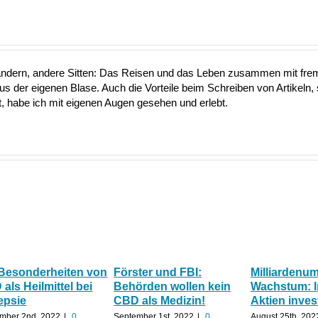
ändern, andere Sitten: Das Reisen und das Leben zusammen mit fre
aus der eigenen Blase. Auch die Vorteile beim Schreiben von Artikeln, 
 habe ich mit eigenen Augen gesehen und erlebt.
 Besonderheiten von
Förster und FBI:
Milliardenu
als Heilmittel bei
Behörden wollen kein
Wachstum: 
epsie
CBD als Medizin!
Aktien inves
mber 2nd, 2022
|
0
September 1st, 2022
|
0
August 25th, 202