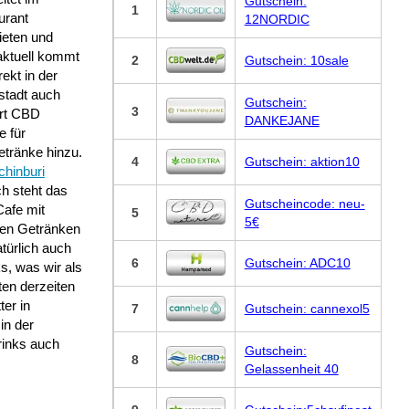
Gutschein:
1
urant
12NORDIC
ieten und
aktuell kommt
2
Gutschein: 10sale
rekt in der
stadt auch
Gutschein:
3
Art CBD
DANKEJANE
e für
etränke hinzu.
4
Gutschein: aktion10
chinburi
h steht das
Gutscheincode: neu-
Cafe mit
5
5€
ren Getränken
türlich auch
6
Gutschein: ADC10
s, was wir als
ten derzeiten
er in
7
Gutschein: cannexol5
in der
rinks auch
Gutschein:
8
Gelassenheit 40