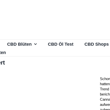
CBD Blüten
CBD Öl Test
CBD Shops
ten
rt
Schon
hatten
Trend 
berich
Canna
aufwe
zubere