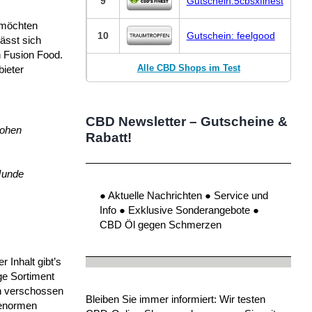
9
Gutschein:5cbsxfinest
 möchten
10
Gutschein: feelgood
lässt sich
n Fusion Food.
Alle CBD Shops im Test
bieter
CBD Newsletter – Gutscheine &
hohen
Rabatt!
Munde
● Aktuelle Nachrichten ● Service und
Info ● Exklusive Sonderangebote ●
CBD Öl gegen Schmerzen
 Inhalt gibt’s
ge Sortiment
on verschossen
Bleiben Sie immer informiert: Wir testen
 enormen