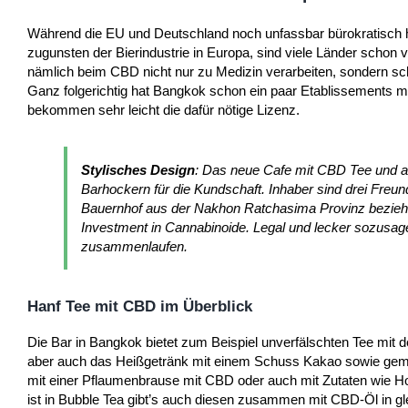
Während die EU und Deutschland noch unfassbar bürokratisch h
zugunsten der Bierindustrie in Europa, sind viele Länder schon vi
nämlich beim CBD nicht nur zu Medizin verarbeiten, sondern sc
Ganz folgerichtig hat Bangkok schon ein paar Etablissements mi
bekommen sehr leicht die dafür nötige Lizenz.
Stylisches Design
: Das neue Cafe mit CBD Tee und a
Barhockern für die Kundschaft. Inhaber sind drei Freu
Bauernhof aus der Nakhon Ratchasima Provinz beziehen,
Investment in Cannabinoide. Legal und lecker sozusag
zusammenlaufen.
Hanf Tee mit CBD im Überblick
Die Bar in Bangkok bietet zum Beispiel unverfälschten Tee mit de
aber auch das Heißgetränk mit einem Schuss Kakao sowie gemix
mit einer Pflaumenbrause mit CBD oder auch mit Zutaten wie Hon
ist in Bubble Tea gibt’s auch diesen zusammen mit CBD-Öl in gl