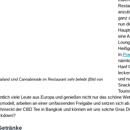
Resta
anzub
ganz 
nun di
Haupt
eine 
Loung
Heißg
In
Pra
nämlic
Hanf 
lecke
und na
iland sind Cannabinoide im Restaurant sehr beliebt (Bild von
Snack
Touris
ntlich viele Leute aus Europa und genießen nicht nur das schöne Wett
smodell, arbeiten an einer umfassenden Freigabe und setzen sich ab 
schmeckt der CBD Tee in Bangkok und können wir uns solche Gras D
ockdown?
Getränke