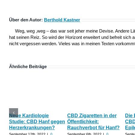
Über den Autor:
Berthold Kastner
Weg, weg ,weg – das war seit jeher meine Devise. Andere L
hat seinen Reiz. So wird der Horizont erweitert und befreit sich 
nicht vergessen werden. Vieles was in meinen Texten vorkommt,
Ähnliche Beiträge
Neue Kardiologie
CBD Zigaretten in der
Die
Studie: CBD Hanf gegen
Öffentlichkeit:
CBD 
Herzerkrankungen?
Rauchverbot für Hanf?
Epil
September 12th, 2022
|
0
September 6th, 2022
|
0
Septe