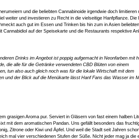
erumeiern und die beliebten Cannabinoide irgendwie doch limitieren
el weiter und investieren zu Recht in die vielseitige Hanfpflanze. Die 
hmeckt auch gut im Essen und Trinken bis hin zum in Asien beliebte
t Cannabidiol auf der Speisekarte und die Restaurants respektive An
nderen Drinks im Angebot ist poppig aufgemacht in Neonfarben mit 
nde, die alle für die Getränke verwendeten CBD Blüten von einem
 tun also auch gleich noch was für die lokale Wirtschaft mit dem
en und der Blick auf die Menükarte lässt Hanf Fans das Wasser im 
m grasigen Aroma pur. Serviert in Gläsern von fast einem halben Liter
t mit dem aromatischen Pandan. Uns gefällt besonders das fruchti
ig, Zitrone oder Kiwi und Äpfel. Und weil die Stadt seit Jahren sch
eich mal vier verschiedenen Stufen der Süße. Nicht jeder mag ja die