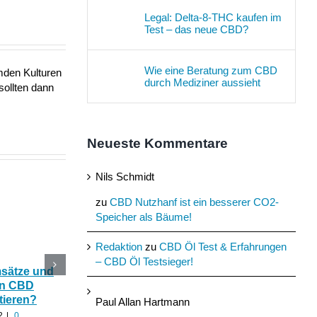
Legal: Delta-8-THC kaufen im
Test – das neue CBD?
Wie eine Beratung zum CBD
mden Kulturen
durch Mediziner aussieht
sollten dann
Neueste Kommentare
Nils Schmidt
zu
CBD Nutzhanf ist ein besserer CO2-
Speicher als Bäume!
Redaktion
zu
CBD Öl Test & Erfahrungen
– CBD Öl Testsieger!
msätze und
Katerstimmung: Wie
Das Ökohaus aus
In CBD
hilfreich ist CBD Hanf
Nutzhanf und
tieren?
nach zu viel Alkohol?
Cannabinoide als
Paul Allan Hartmann
Baumaterial
2
|
0
August 24th, 2022
|
0