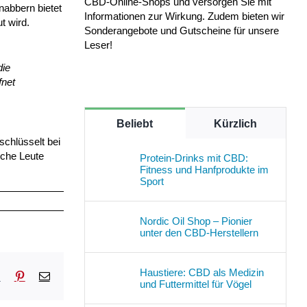
CBD-Online-Shops und versorgen Sie mit
abbern bietet
Informationen zur Wirkung. Zudem bieten wir
t wird.
Sonderangebote und Gutscheine für unsere
Leser!
die
fnet
Beliebt
Kürzlich
schlüsselt bei
nche Leute
Protein-Drinks mit CBD:
Fitness und Hanfprodukte im
Sport
Nordic Oil Shop – Pionier
unter den CBD-Herstellern
Haustiere: CBD als Medizin
sApp
Tumblr
Pinterest
E-
und Futtermittel für Vögel
Mail