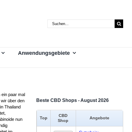
Suche
nach:
Anwendungsgebiete
 ein paar mal
Beste CBD Shops - August 2026
 wir über den
in Thailand
tet,
CBD
Top
Angebote
binoide nun
Shop
ndig
itet im