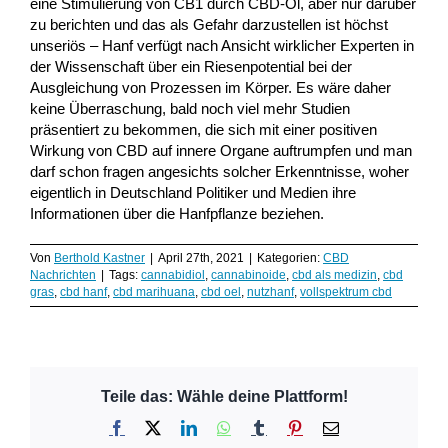
eine Stimulierung von CB1 durch CBD-Öl, aber nur darüber
zu berichten und das als Gefahr darzustellen ist höchst
unseriös – Hanf verfügt nach Ansicht wirklicher Experten in
der Wissenschaft über ein Riesenpotential bei der
Ausgleichung von Prozessen im Körper. Es wäre daher
keine Überraschung, bald noch viel mehr Studien
präsentiert zu bekommen, die sich mit einer positiven
Wirkung von CBD auf innere Organe auftrumpfen und man
darf schon fragen angesichts solcher Erkenntnisse, woher
eigentlich in Deutschland Politiker und Medien ihre
Informationen über die Hanfpflanze beziehen.
Von
Berthold Kastner
|
April 27th, 2021
|
Kategorien:
CBD
Nachrichten
|
Tags:
cannabidiol
,
cannabinoide
,
cbd als medizin
,
cbd
gras
,
cbd hanf
,
cbd marihuana
,
cbd oel
,
nutzhanf
,
vollspektrum cbd
Teile das: Wähle deine Plattform!
Facebook
X
LinkedIn
WhatsApp
Tumblr
Pinterest
E-
Mail