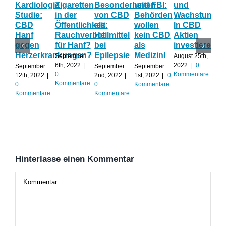
Kardiologie
Zigaretten
Besonderheiten
und FBI:
und
Wi
Studie:
in der
von CBD
Behörden
Wachstum:
hil
CBD
Öffentlichkeit:
als
wollen
In CBD
ist
Hanf
Rauchverbot
Heilmittel
kein CBD
Aktien
Ha
gegen
für Hanf?
bei
als
investieren?
na
Herzerkrankungen?
Epilepsie
Medizin!
vie
September
August 25th,
Al
6th, 2022
|
2022
|
0
September
September
September
0
Kommentare
12th, 2022
|
2nd, 2022
|
1st, 2022
|
0
Augu
Kommentare
0
0
Kommentare
202
Kommentare
Kommentare
Kom
Hinterlasse einen Kommentar
Kommentar