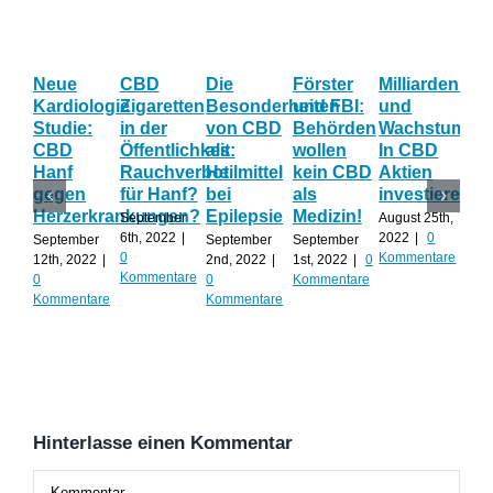
Neue
CBD
Die
Förster
Milliardenum
Ka
Kardiologie
Zigaretten
Besonderheiten
und FBI:
und
Wi
Studie:
in der
von CBD
Behörden
Wachstum:
hil
CBD
Öffentlichkeit:
als
wollen
In CBD
ist
Hanf
Rauchverbot
Heilmittel
kein CBD
Aktien
Ha
gegen
für Hanf?
bei
als
investieren?
na
Herzerkrankungen?
Epilepsie
Medizin!
vie
September
August 25th,
Al
6th, 2022
|
2022
|
0
September
September
September
0
Kommentare
12th, 2022
|
2nd, 2022
|
1st, 2022
|
0
Augu
Kommentare
0
0
Kommentare
202
Kommentare
Kommentare
Kom
Hinterlasse einen Kommentar
Kommentar