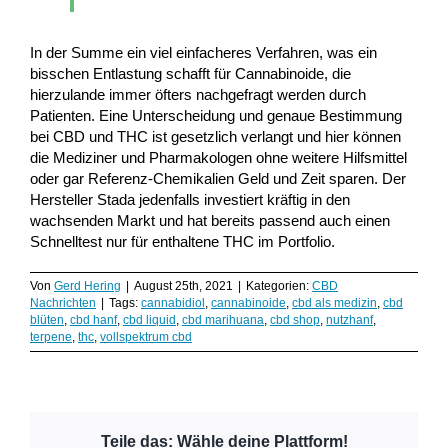
In der Summe ein viel einfacheres Verfahren, was ein
bisschen Entlastung schafft für Cannabinoide, die
hierzulande immer öfters nachgefragt werden durch
Patienten. Eine Unterscheidung und genaue Bestimmung
bei CBD und THC ist gesetzlich verlangt und hier können
die Mediziner und Pharmakologen ohne weitere Hilfsmittel
oder gar Referenz-Chemikalien Geld und Zeit sparen. Der
Hersteller Stada jedenfalls investiert kräftig in den
wachsenden Markt und hat bereits passend auch einen
Schnelltest nur für enthaltene THC im Portfolio.
Von
Gerd Hering
|
August 25th, 2021
|
Kategorien:
CBD
Nachrichten
|
Tags:
cannabidiol
,
cannabinoide
,
cbd als medizin
,
cbd
blüten
,
cbd hanf
,
cbd liquid
,
cbd marihuana
,
cbd shop
,
nutzhanf
,
terpene
,
thc
,
vollspektrum cbd
Teile das: Wähle deine Plattform!