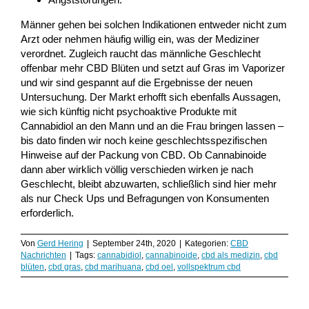
Männer gehen bei solchen Indikationen entweder nicht zum
Arzt oder nehmen häufig willig ein, was der Mediziner
verordnet. Zugleich raucht das männliche Geschlecht
offenbar mehr CBD Blüten und setzt auf Gras im Vaporizer
und wir sind gespannt auf die Ergebnisse der neuen
Untersuchung. Der Markt erhofft sich ebenfalls Aussagen,
wie sich künftig nicht psychoaktive Produkte mit
Cannabidiol an den Mann und an die Frau bringen lassen –
bis dato finden wir noch keine geschlechtsspezifischen
Hinweise auf der Packung von CBD. Ob Cannabinoide
dann aber wirklich völlig verschieden wirken je nach
Geschlecht, bleibt abzuwarten, schließlich sind hier mehr
als nur Check Ups und Befragungen von Konsumenten
erforderlich.
Von
Gerd Hering
|
September 24th, 2020
|
Kategorien:
CBD
Nachrichten
|
Tags:
cannabidiol
,
cannabinoide
,
cbd als medizin
,
cbd
blüten
,
cbd gras
,
cbd marihuana
,
cbd oel
,
vollspektrum cbd