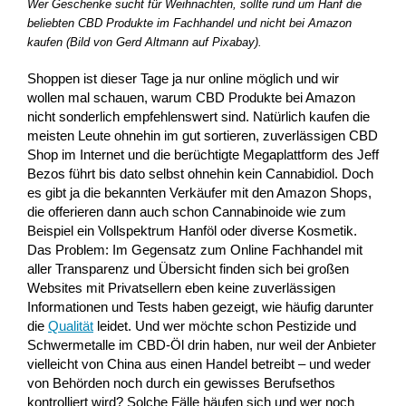
Wer Geschenke sucht für Weihnachten, sollte rund um Hanf die
beliebten CBD Produkte im Fachhandel und nicht bei Amazon
kaufen (Bild von Gerd Altmann auf Pixabay).
Shoppen ist dieser Tage ja nur online möglich und wir
wollen mal schauen, warum CBD Produkte bei Amazon
nicht sonderlich empfehlenswert sind. Natürlich kaufen die
meisten Leute ohnehin im gut sortieren, zuverlässigen CBD
Shop im Internet und die berüchtigte Megaplattform des Jeff
Bezos führt bis dato selbst ohnehin kein Cannabidiol. Doch
es gibt ja die bekannten Verkäufer mit den Amazon Shops,
die offerieren dann auch schon Cannabinoide wie zum
Beispiel ein Vollspektrum Hanföl oder diverse Kosmetik.
Das Problem: Im Gegensatz zum Online Fachhandel mit
aller Transparenz und Übersicht finden sich bei großen
Websites mit Privatsellern eben keine zuverlässigen
Informationen und Tests haben gezeigt, wie häufig darunter
die
Qualität
leidet. Und wer möchte schon Pestizide und
Schwermetalle im CBD-Öl drin haben, nur weil der Anbieter
vielleicht von China aus einen Handel betreibt – und weder
von Behörden noch durch ein gewisses Berufsethos
kontrolliert wird? Solche Fälle häufen sich und wer noch