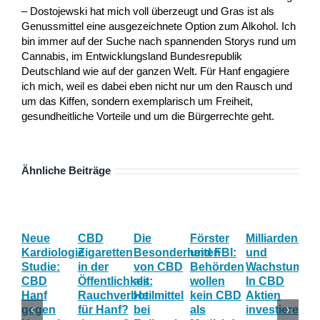
– Dostojewski hat mich voll überzeugt und Gras ist als
Genussmittel eine ausgezeichnete Option zum Alkohol. Ich
bin immer auf der Suche nach spannenden Storys rund um
Cannabis, im Entwicklungsland Bundesrepublik
Deutschland wie auf der ganzen Welt. Für Hanf engagiere
ich mich, weil es dabei eben nicht nur um den Rausch und
um das Kiffen, sondern exemplarisch um Freiheit,
gesundheitliche Vorteile und um die Bürgerrechte geht.
Ähnliche Beiträge
Neue
CBD
Die
Förster
Milliardenum
Ka
Kardiologie
Zigaretten
Besonderheiten
und FBI:
und
Wi
Studie:
in der
von CBD
Behörden
Wachstum:
hil
CBD
Öffentlichkeit:
als
wollen
In CBD
ist
Hanf
Rauchverbot
Heilmittel
kein CBD
Aktien
Ha
gegen
für Hanf?
bei
als
investieren?
na