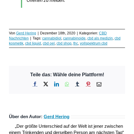
Offerten zu meiden.
Von
Gerd Hering
|
Dezember 18th, 2020
|
Kategorien:
CBD
Nachrichten
|
Tags:
cannabidiol
,
cannabinoide
,
cbd als medizin
,
cbd
kosmetik
,
cbd liquid
,
cbd oel
,
cbd shop
,
thc
,
vollspektrum cbd
Teile das: Wähle deine Plattform!
Facebook
X
LinkedIn
WhatsApp
Tumblr
Pinterest
E-
Mail
Über den Autor:
Gerd Hering
„Der größte Unterschied auf der Welt ist jener zwischen
einem Trinkenden und derselben Person am nächsten Tag“