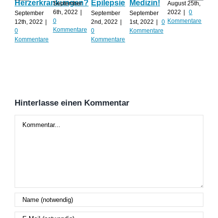
Herzerkrankungen?
Epilepsie
Medizin!
vie
September
August 25th,
Al
6th, 2022
|
2022
|
0
September
September
September
0
Kommentare
12th, 2022
|
2nd, 2022
|
1st, 2022
|
0
Augu
Kommentare
0
0
Kommentare
202
Kommentare
Kommentare
Kom
Hinterlasse einen Kommentar
Kommentar