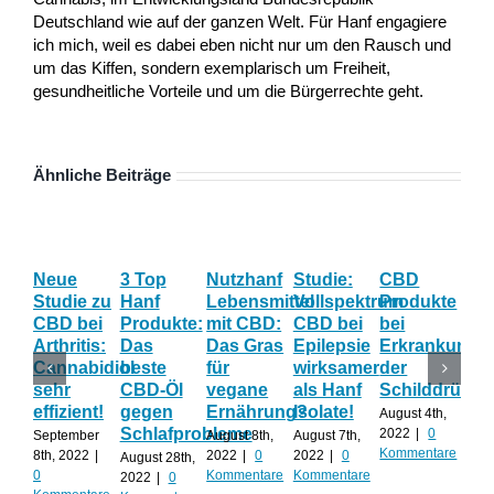
Deutschland wie auf der ganzen Welt. Für Hanf engagiere
ich mich, weil es dabei eben nicht nur um den Rausch und
um das Kiffen, sondern exemplarisch um Freiheit,
gesundheitliche Vorteile und um die Bürgerrechte geht.
Ähnliche Beiträge
Neue
3 Top
Nutzhanf
Studie:
CBD
CB
Studie zu
Hanf
Lebensmittel
Vollspektrum
Produkte
Blü
CBD bei
Produkte:
mit CBD:
CBD bei
bei
Onl
Arthritis:
Das
Das Gras
Epilepsie
Erkrankunge
Sh
Cannabidiol
beste
für
wirksamer
der
ka
sehr
CBD-Öl
vegane
als Hanf
Schilddrüse
od
effizient!
gegen
Ernährung?
Isolate!
sel
August 4th,
Schlafprobleme
an
2022
|
0
September
August 8th,
August 7th,
Kommentare
8th, 2022
|
2022
|
0
2022
|
0
August 28th,
Juli 
0
Kommentare
Kommentare
2022
|
0
202