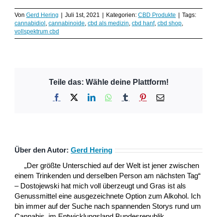
Von
Gerd Hering
|
Juli 1st, 2021
|
Kategorien:
CBD Produkte
|
Tags:
cannabidiol
,
cannabinoide
,
cbd als medizin
,
cbd hanf
,
cbd shop
,
vollspektrum cbd
Teile das: Wähle deine Plattform!
Facebook
X
LinkedIn
WhatsApp
Tumblr
Pinterest
E-
Mail
Über den Autor:
Gerd Hering
„Der größte Unterschied auf der Welt ist jener zwischen
einem Trinkenden und derselben Person am nächsten Tag“
– Dostojewski hat mich voll überzeugt und Gras ist als
Genussmittel eine ausgezeichnete Option zum Alkohol. Ich
bin immer auf der Suche nach spannenden Storys rund um
Cannabis, im Entwicklungsland Bundesrepublik