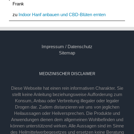
Frank
zu
Indoor Hanf anbauen und CBD-Blüten ernten
Impressum / Datenschutz
Sitemap
MEDIZINISCHER DISCLAIMER
Diese Webseite hat einen rein informativen Charakter. Sie
stellt keine Anleitung beziehungsweise Aufforderung zum
Konsum, Anbau oder Verbreitung illegaler oder legaler
Drogen dar. Zudem distanzieren wir uns von jeglichen
Heilaussagen oder Heilversprechen. Die Produkte und
Anwendungen dienen dem allgemeinen Wohlbefinden und
können unterstützend wirken. Alle Aussagen sind im Sinne
des Heilmittelwerbegesetzes und ersetzen keine Beratung