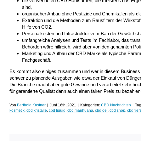
die verwendeten CBD Hanfsamen, die meistens das Ergebni
sind,
organischer Anbau ohne Pestizide und Chemikalien als di
Extraktion und die Methoden zum Rausfiltern der Wirkstof
Hilfe von CO2,
Personalkosten und Infrastruktur vom Bau der Gewächshä
umfangreiche Analysen und Tests im Fachlabor, das trans
Behörden wäre hilfreich, wird aber von den genannten Poli
Marketing und Aufbau der CBD Marke als typische Parame
Fachgeschäft.
Es kommt also einiges zusammen und wer in diesem Business 
schwer zu planende Ausgaben wie etwa der Einkauf von Dünger,
Die Branche macht aber gute Gewinne und verarbeitet sehr hochw
für garantierte Qualität dann auch einen fairen Preis zu bezahlen
Von
Berthold Kastner
|
Juni 16th, 2021
|
Kategorien:
CBD Nachrichten
|
Ta
kosmetik
,
cbd kristalle
,
cbd liquid
,
cbd marihuana
,
cbd oel
,
cbd shop
,
cbd tier