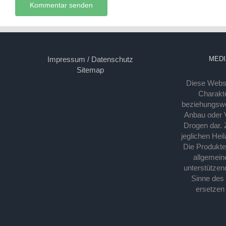
Impressum / Datenschutz
MEDI
Sitemap
Diese Webse
Charakte
beziehungsw
Anbau oder Ve
Drogen dar. 
jeglichen Hei
Die Produkt
allgemein
unterstützen
Sinne des
ersetzen