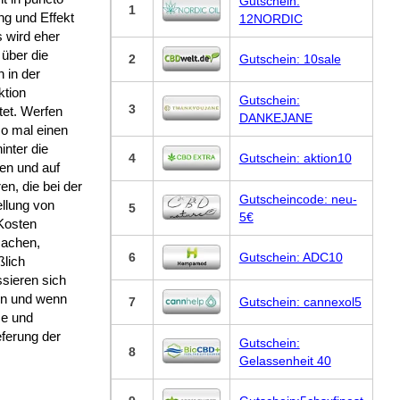
Gutschein:
1
ng und Effekt
12NORDIC
 wird eher
 über die
2
Gutschein: 10sale
 in der
ktion
Gutschein:
3
tet. Werfen
DANKEJANE
so mal einen
hinter die
4
Gutschein: aktion10
en und auf
en, die bei der
Gutscheincode: neu-
llung von
5
5€
osten
sachen,
6
Gutschein: ADC10
ßlich
ssieren sich
en und wenn
7
Gutschein: cannexol5
se und
ferung der
Gutschein:
8
Gelassenheit 40