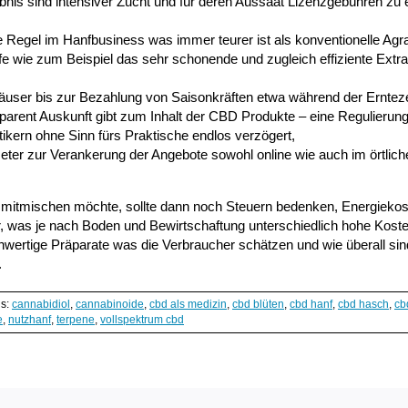
s sind intensiver Zucht und für deren Aussaat Lizenzgebühren zu e
e Regel im Hanfbusiness was immer teurer ist als konventionelle Ag
fe wie zum Beispiel das sehr schonende und zugleich effiziente Extra
user bis zur Bezahlung von Saisonkräften etwa während der Ernteze
parent Auskunft gibt zum Inhalt der CBD Produkte – eine Regulierun
tikern ohne Sinn fürs Praktische endlos verzögert,
ter zur Verankerung der Angebote sowohl online wie auch im örtlich
mitmischen möchte, sollte dann noch Steuern bedenken, Energiekos
 was je nach Boden und Bewirtschaftung unterschiedlich hohe Koste
ertige Präparate was die Verbraucher schätzen und wie überall sind 
.
gs:
cannabidiol
,
cannabinoide
,
cbd als medizin
,
cbd blüten
,
cbd hanf
,
cbd hasch
,
cb
e
,
nutzhanf
,
terpene
,
vollspektrum cbd