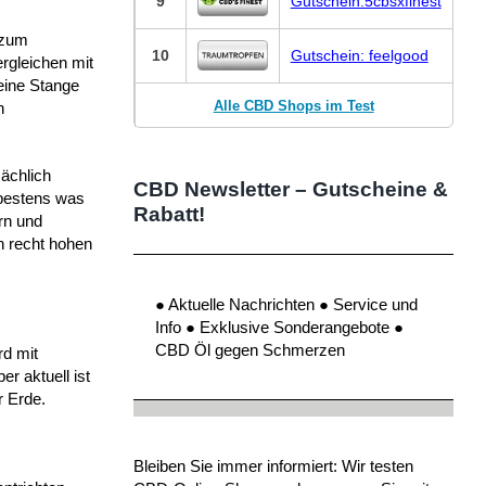
9
Gutschein:5cbsxfinest
 zum
10
Gutschein: feelgood
ergleichen mit
ine Stange
Alle CBD Shops im Test
n
sächlich
CBD Newsletter – Gutscheine &
 bestens was
Rabatt!
rn und
n recht hohen
● Aktuelle Nachrichten ● Service und
Info ● Exklusive Sonderangebote ●
CBD Öl gegen Schmerzen
rd mit
r aktuell ist
r Erde.
Bleiben Sie immer informiert: Wir testen