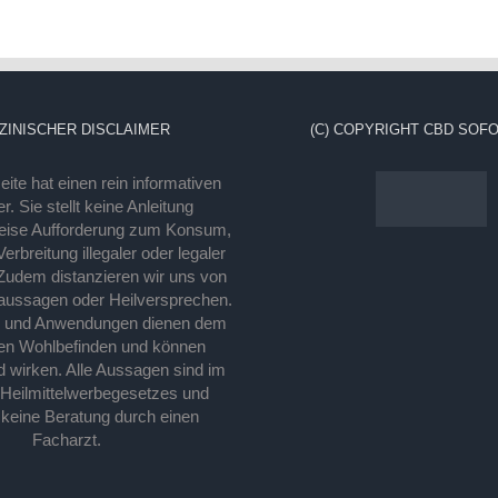
ZINISCHER DISCLAIMER
(C) COPYRIGHT CBD SOFO
ite hat einen rein informativen
r. Sie stellt keine Anleitung
eise Aufforderung zum Konsum,
rbreitung illegaler oder legaler
Zudem distanzieren wir uns von
laussagen oder Heilversprechen.
e und Anwendungen dienen dem
en Wohlbefinden und können
d wirken. Alle Aussagen sind im
 Heilmittelwerbegesetzes und
 keine Beratung durch einen
Facharzt.