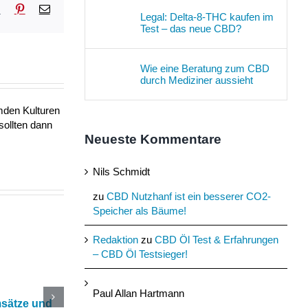
sApp
Tumblr
Pinterest
E-
Legal: Delta-8-THC kaufen im
Mail
Test – das neue CBD?
Wie eine Beratung zum CBD
durch Mediziner aussieht
mden Kulturen
sollten dann
Neueste Kommentare
Nils Schmidt
zu
CBD Nutzhanf ist ein besserer CO2-
Speicher als Bäume!
Redaktion
zu
CBD Öl Test & Erfahrungen
– CBD Öl Testsieger!
Paul Allan Hartmann
msätze und
Katerstimmung: Wie
Das Ökohaus aus