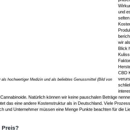
Wirku
und es
selten
Kosten
Produ
berich
wir al
Blick 
Kuliss
Faktor
Herste
CBD K
verur
als hochwertiger Medizin und als beliebtes Genussmittel (Bild von
schlie
intere
 Cannabinoide. Natürlich können wir keine pauschalen Beträge nenn
utet das eine andere Kostenstruktur als in Deutschland. Viele Prozes
eich und Unternehmer müssen eine Menge Punkte beachten für die Lie
 Preis?