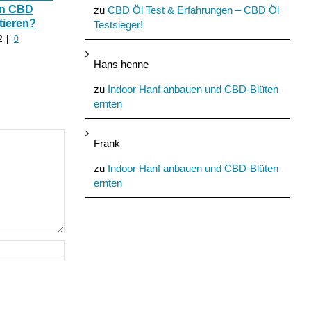
In CBD
hilfreich ist CBD Hanf
Nutzhanf und
zu
CBD Öl Test & Erfahrungen – CBD Öl
tieren?
nach zu viel Alkohol?
Cannabinoide als
Testsieger!
Baumaterial
2
|
0
August 24th, 2022
|
0
Kommentare
August 21st, 2022
|
0
Hans henne
Kommentare
zu
Indoor Hanf anbauen und CBD-Blüten
ernten
Frank
zu
Indoor Hanf anbauen und CBD-Blüten
ernten