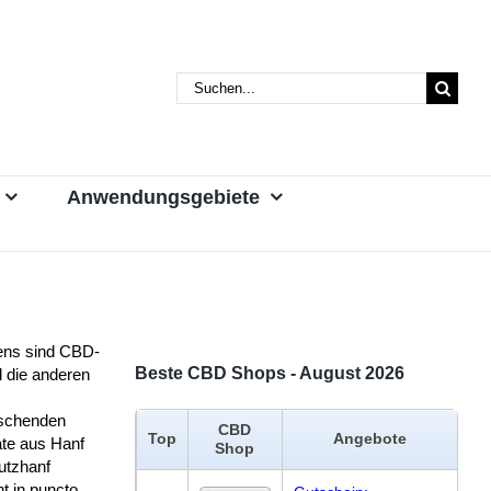
Suche
nach:
Anwendungsgebiete
ens sind CBD-
Beste CBD Shops - August 2026
 die anderen
schenden
CBD
Top
Angebote
ate aus Hanf
Shop
utzhanf
t in puncto