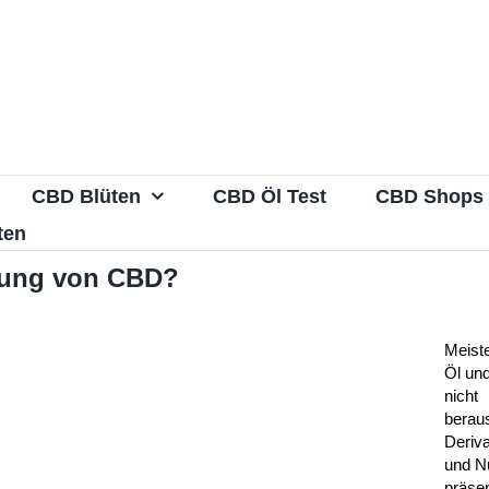
CBD Blüten
CBD Öl Test
CBD Shops
ten
llung von CBD?
Meist
Öl und
nicht
berau
Deriv
und N
präsen