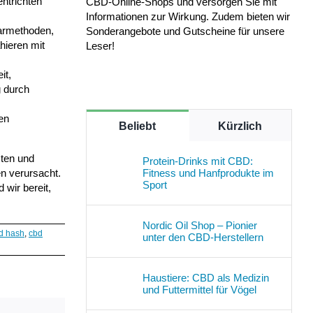
ntrichten
CBD-Online-Shops und versorgen Sie mit
Informationen zur Wirkung. Zudem bieten wir
rarmethoden,
Sonderangebote und Gutscheine für unsere
hieren mit
Leser!
it,
g durch
en
Beliebt
Kürzlich
ten und
Protein-Drinks mit CBD:
Fitness und Hanfprodukte im
n verursacht.
Sport
wir bereit,
Nordic Oil Shop – Pionier
d hash
,
cbd
unter den CBD-Herstellern
Haustiere: CBD als Medizin
und Futtermittel für Vögel