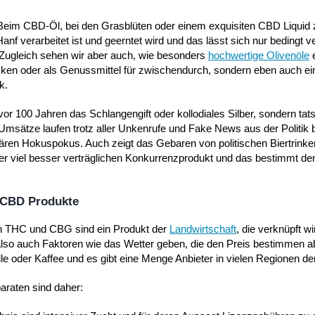
. Beim CBD-Öl, bei den Grasblüten oder einem exquisiten CBD Liquid
f verarbeitet ist und geerntet wird und das lässt sich nur bedingt v
 Zugleich sehen wir aber auch, wie besonders
hochwertige Olivenöle
e
cken oder als Genussmittel für zwischendurch, sondern eben auch ei
k.
vor 100 Jahren das Schlangengift oder kollodiales Silber, sondern tat
 Umsätze laufen trotz aller Unkenrufe und Fake News aus der Politik
rären Hokuspokus. Auch zeigt das Gebaren von politischen Biertrinke
ber viel besser verträglichen Konkurrenzprodukt und das bestimmt de
r CBD Produkte
ch THC und CBG sind ein Produkt der
Landwirtschaft
, die verknüpft wi
also auch Faktoren wie das Wetter geben, die den Preis bestimmen abe
e oder Kaffee und es gibt eine Menge Anbieter in vielen Regionen de
araten sind daher: