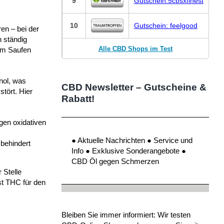
9
Gutschein:5cbsxfinest
10
Gutschein: feelgood
en – bei der
 ständig
Alle CBD Shops im Test
hem Saufen
nol, was
CBD Newsletter – Gutscheine &
tört. Hier
Rabatt!
gen oxidativen
● Aktuelle Nachrichten ● Service und
 behindert
Info ● Exklusive Sonderangebote ●
CBD Öl gegen Schmerzen
 Stelle
st THC für den
Bleiben Sie immer informiert: Wir testen