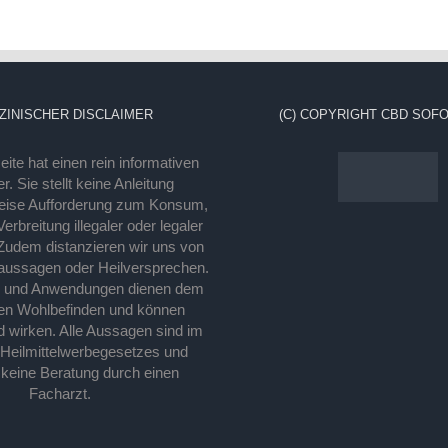
ZINISCHER DISCLAIMER
(C) COPYRIGHT CBD SOFO
ite hat einen rein informativen
r. Sie stellt keine Anleitung
eise Aufforderung zum Konsum,
rbreitung illegaler oder legaler
Zudem distanzieren wir uns von
laussagen oder Heilversprechen.
e und Anwendungen dienen dem
en Wohlbefinden und können
d wirken. Alle Aussagen sind im
 Heilmittelwerbegesetzes und
 keine Beratung durch einen
Facharzt.