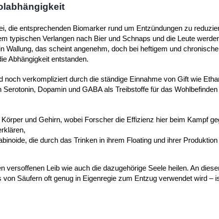
labhängigkeit
ei, die entsprechenden Biomarker rund um Entzündungen zu reduzier
nem typischen Verlangen nach Bier und Schnaps und die Leute werden
er in Wallung, das scheint angenehm, doch bei heftigem und chronisc
die Abhängigkeit entstanden.
rd noch verkompliziert durch die ständige Einnahme von Gift wie Etha
Serotonin, Dopamin und GABA als Treibstoffe für das Wohlbefinden s
örper und Gehirn, wobei Forscher die Effizienz hier beim Kampf ge
rklären,
binoide, die durch das Trinken in ihrem Floating und ihrer Produktion
en versoffenen Leib wie auch die dazugehörige Seele heilen. An dieser
von Säufern oft genug in Eigenregie zum Entzug verwendet wird – i