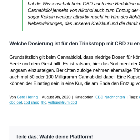
hat die Wissenschaft beim CBD auch eine Reduktion vo
Cannabidiol jenseits von Alkohol auch zum Entzug der
sogar Kokain weniger attraktiv macht im Hirn des Abhä
Nebenwirkungen, das unseren Kreislauf und die damit 
Welche Dosierung ist für den Trinkstopp mit CBD zu e
Grundsätzlich gilt beim Cannabidiol, dass niedrige Dosen für k
Seele und dem Geist hilft. Es ist ratsam, hier das Sortiment 
langsam einzusteigen. Berichten zufolge nehmen ehemalige Tri
auch mal 50 oder 100 Milligramm Cannabidiol dabei. Eine Kap
können der Einstieg sein in eine Kur, die am Ende den Entzug vo
Von
Gerd Hering
|
August 9th, 2020
|
Kategorien:
CBD Nachrichten
|
Tags:
cbd oel
,
cbd shop
,
thc
,
vollspektrum cbd
Teile das: Wähle deine Plattform!