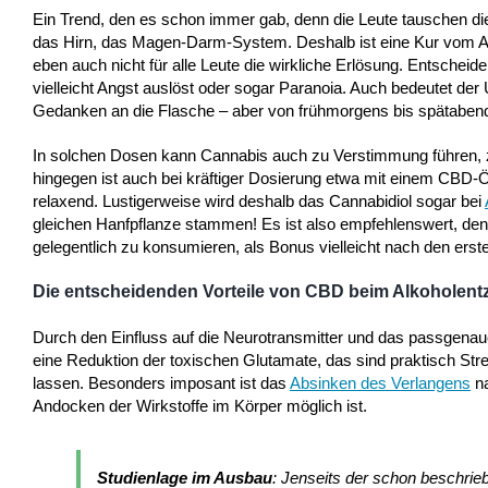
Ein Trend, den es schon immer gab, denn die Leute tauschen di
das Hirn, das Magen-Darm-System. Deshalb ist eine Kur vom Al
eben auch nicht für alle Leute die wirkliche Erlösung. Entschei
vielleicht Angst auslöst oder sogar Paranoia. Auch bedeutet de
Gedanken an die Flasche – aber von frühmorgens bis spätabends 
In solchen Dosen kann Cannabis auch zu Verstimmung führen, z
hingegen ist auch bei kräftiger Dosierung etwa mit einem CBD-Ö
relaxend. Lustigerweise wird deshalb das Cannabidiol sogar bei
gleichen Hanfpflanze stammen! Es ist also empfehlenswert, d
gelegentlich zu konsumieren, als Bonus vielleicht nach den ers
Die entscheidenden Vorteile von CBD beim Alkoholent
Durch den Einfluss auf die Neurotransmitter und das passgena
eine Reduktion der toxischen Glutamate, das sind praktisch St
lassen. Besonders imposant ist das
Absinken des Verlangens
na
Andocken der Wirkstoffe im Körper möglich ist.
Studienlage im Ausbau
: Jenseits der schon beschri