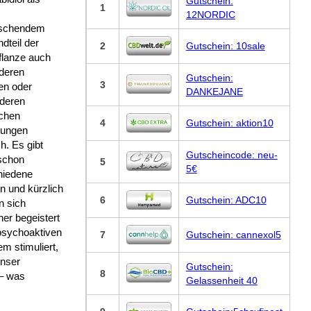
Gutschein:
1
12NORDIC
schendem
dteil der
2
Gutschein: 10sale
flanze auch
nderen
Gutschein:
3
en oder
DANKEJANE
deren
schen
4
Gutschein: aktion10
tungen
ch. Es gibt
Gutscheincode: neu-
schon
5
5€
hiedene
n und kürzlich
6
Gutschein: ADC10
n sich
er begeistert
psychoaktiven
7
Gutschein: cannexol5
m stimuliert,
unser
Gutschein:
8
 – was
Gelassenheit 40