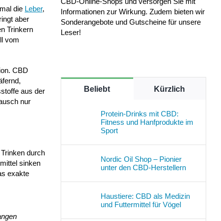
CBD-Online-Shops und versorgen Sie mit
 mal die
Leber
,
Informationen zur Wirkung. Zudem bieten wir
ingt aber
Sonderangebote und Gutscheine für unsere
en Trinkern
Leser!
ll vom
tion. CBD
äfernd,
Beliebt
Kürzlich
stoffe aus der
ausch nur
Protein-Drinks mit CBD:
Fitness und Hanfprodukte im
Sport
 Trinken durch
Nordic Oil Shop – Pionier
mittel sinken
unter den CBD-Herstellern
as exakte
Haustiere: CBD als Medizin
und Futtermittel für Vögel
angen