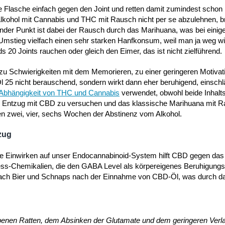
e Flasche einfach gegen den Joint und retten damit zumindest schon
kohol mit Cannabis und THC mit Rausch nicht per se abzulehnen, br
dender Punkt ist dabei der Rausch durch das Marihuana, was bei einig
r Umstieg vielfach einen sehr starken Hanfkonsum, weil man ja weg wi
20 Joints rauchen oder gleich den Eimer, das ist nicht zielführend.
u Schwierigkeiten mit dem Memorieren, zu einer geringeren Motiva
l 25 nicht berauschend, sondern wirkt dann eher beruhigend, einschl
Abhängigkeit von THC und Cannabis
verwendet, obwohl beide Inhalts
en Entzug mit CBD zu versuchen und das klassische Marihuana mit R
ten zwei, vier, sechs Wochen der Abstinenz vom Alkohol.
zug
ue Einwirken auf unser Endocannabinoid-System hilft CBD gegen das
ress-Chemikalien, die den GABA Level als körpereigenes Beruhigungs
ch Bier und Schnaps nach der Einnahme von CBD-Öl, was durch d
ebenen Ratten, dem Absinken der Glutamate und dem geringeren Verl