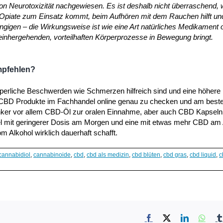
n Neurotoxizität nachgewiesen. Es ist deshalb nicht überraschend,
 Opiate zum Einsatz kommt, beim Aufhören mit dem Rauchen hilft un
ngigen – die Wirkungsweise ist wie eine Art natürliches Medikament
einhergehenden, vorteilhaften Körperprozesse in Bewegung bringt.
mpfehlen?
örperliche Beschwerden wie Schmerzen hilfreich sind und eine höhere
der CBD Produkte im Fachhandel online genau zu checken und am best
nker vor allem CBD-Öl zur oralen Einnahme, aber auch CBD Kapseln
sel mit geringerer Dosis am Morgen und eine mit etwas mehr CBD am
m Alkohol wirklich dauerhaft schafft.
cannabidiol
,
cannabinoide
,
cbd
,
cbd als medizin
,
cbd blüten
,
cbd gras
,
cbd liquid
,
c
Facebook
X
LinkedIn
What