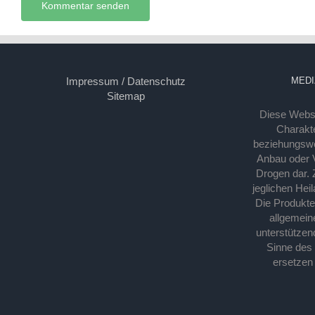
Impressum / Datenschutz
MEDI
Sitemap
Diese Webse
Charakte
beziehungsw
Anbau oder Ve
Drogen dar. 
jeglichen Hei
Die Produkt
allgemein
unterstützen
Sinne des
ersetzen