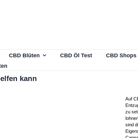
CBD Blüten
CBD Öl Test
CBD Shops
ten
elfen kann
Auf C
Entzu
zu se
lohnen
sind d
Eigen
Cannab