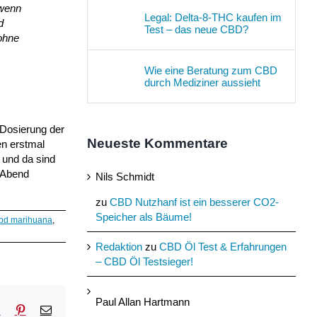
 wenn
Legal: Delta-8-THC kaufen im
d
Test – das neue CBD?
 ohne
Wie eine Beratung zum CBD
durch Mediziner aussieht
 Dosierung der
Neueste Kommentare
en erstmal
 und da sind
 Abend
Nils Schmidt
zu
CBD Nutzhanf ist ein besserer CO2-
Speicher als Bäume!
bd marihuana
,
Redaktion
zu
CBD Öl Test & Erfahrungen
– CBD Öl Testsieger!
Paul Allan Hartmann
sApp
Tumblr
Pinterest
E-