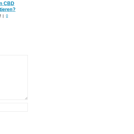
In CBD
hilfreich ist CBD Hanf
Nutzhanf und
tieren?
nach zu viel Alkohol?
Cannabinoide als
Baumaterial
2
|
0
August 24th, 2022
|
0
Kommentare
August 21st, 2022
|
0
Kommentare