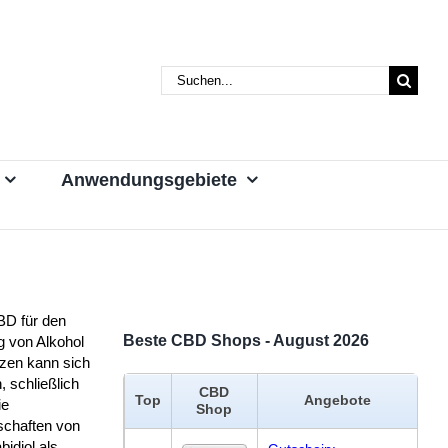
Suche
nach:
Anwendungsgebiete
BD für den
Beste CBD Shops - August 2026
g von Alkohol
tzen kann sich
, schließlich
CBD
Top
Angebote
ie
Shop
schaften von
idiol als