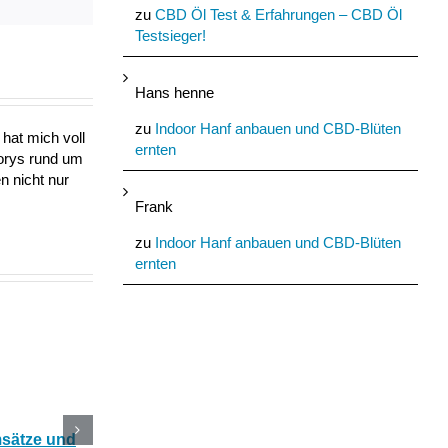
Mail
zu
CBD Öl Test & Erfahrungen – CBD Öl
Testsieger!
Hans henne
zu
Indoor Hanf anbauen und CBD-Blüten
hat mich voll
ernten
torys rund um
n nicht nur
Frank
zu
Indoor Hanf anbauen und CBD-Blüten
ernten
msätze und
Katerstimmung: Wie
Das Ökohaus aus