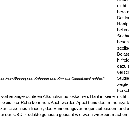
nicht
berau
Bestan
Hanfp
bei a
Sücht
beson
seeli
Belas
hilfrei
dazu 
versc
Studie
iner Entwöhnung von Schnaps und Bier mit Cannabidiol achten?
zeigte
Forsch
 vorher angezüchteten Alkoholismus loskamen. Hanf in seiner nicht 
den Geist zur Ruhe kommen. Auch werden Appetit und das Immunsyste
rzen lassen sich lindern, das Erinnerungsvermögen aufbessern und 
ssenden CBD Produkte genauso gepusht wie wenn wir Sport machen
.