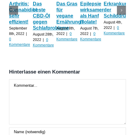
Arthritis:
Das
Das Gras
Epilepsie
Erkrankunge
Sh
Cannabidiol
beste
für
wirksamer
der
ka
sehr
CBD-Öl
vegane
als Hanf
Schilddrüse
od
effizient!
gegen
Ernährung?
Isolate!
sel
August 4th,
Schlafprobleme
an
2022
|
0
September
August 8th,
August 7th,
Kommentare
8th, 2022
|
2022
|
0
2022
|
0
August 28th,
Juli 
0
Kommentare
Kommentare
2022
|
0
202
Kommentare
Kommentare
Kom
Hinterlasse einen Kommentar
Kommentar