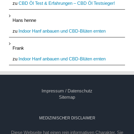
zu
CBD Öl Test & Erfahrungen – CBD Öl Testsieger!
Hans henne
zu
Indoor Hanf anbauen und CBD-Blüten ernten
Frank
zu
Indoor Hanf anbauen und CBD-Blüten ernten
Impressum / Datenschutz
Sitemap
MEDIZINISCHER DISCLAIMER
Diese Webseite hat einen rein informativen Charakter. Sie