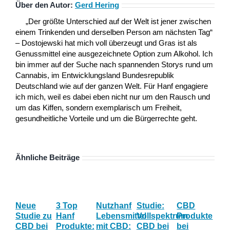
Über den Autor:
Gerd Hering
„Der größte Unterschied auf der Welt ist jener zwischen
einem Trinkenden und derselben Person am nächsten Tag“
– Dostojewski hat mich voll überzeugt und Gras ist als
Genussmittel eine ausgezeichnete Option zum Alkohol. Ich
bin immer auf der Suche nach spannenden Storys rund um
Cannabis, im Entwicklungsland Bundesrepublik
Deutschland wie auf der ganzen Welt. Für Hanf engagiere
ich mich, weil es dabei eben nicht nur um den Rausch und
um das Kiffen, sondern exemplarisch um Freiheit,
gesundheitliche Vorteile und um die Bürgerrechte geht.
Ähnliche Beiträge
Neue
3 Top
Nutzhanf
Studie:
CBD
CB
Studie zu
Hanf
Lebensmittel
Vollspektrum
Produkte
Blü
CBD bei
Produkte:
mit CBD:
CBD bei
bei
Onl