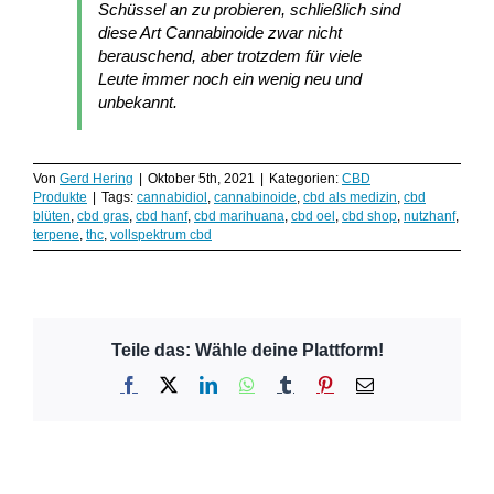
Schüssel an zu probieren, schließlich sind
diese Art Cannabinoide zwar nicht
berauschend, aber trotzdem für viele
Leute immer noch ein wenig neu und
unbekannt.
Von
Gerd Hering
|
Oktober 5th, 2021
|
Kategorien:
CBD
Produkte
|
Tags:
cannabidiol
,
cannabinoide
,
cbd als medizin
,
cbd
blüten
,
cbd gras
,
cbd hanf
,
cbd marihuana
,
cbd oel
,
cbd shop
,
nutzhanf
,
terpene
,
thc
,
vollspektrum cbd
Teile das: Wähle deine Plattform!
Facebook
X
LinkedIn
WhatsApp
Tumblr
Pinterest
E-
Mail