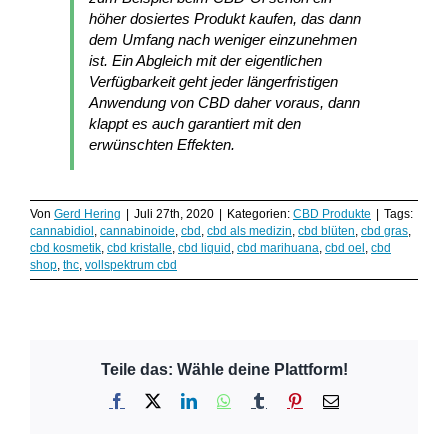
höher dosiertes Produkt kaufen, das dann
dem Umfang nach weniger einzunehmen
ist. Ein Abgleich mit der eigentlichen
Verfügbarkeit geht jeder längerfristigen
Anwendung von CBD daher voraus, dann
klappt es auch garantiert mit den
erwünschten Effekten.
Von
Gerd Hering
|
Juli 27th, 2020
|
Kategorien:
CBD Produkte
|
Tags:
cannabidiol
,
cannabinoide
,
cbd
,
cbd als medizin
,
cbd blüten
,
cbd gras
,
cbd kosmetik
,
cbd kristalle
,
cbd liquid
,
cbd marihuana
,
cbd oel
,
cbd
shop
,
thc
,
vollspektrum cbd
Teile das: Wähle deine Plattform!
Facebook
X
LinkedIn
WhatsApp
Tumblr
Pinterest
E-
Mail