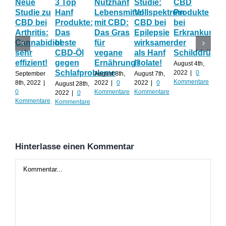
Neue
3 Top
Nutzhanf
Studie:
CBD
CB
Studie zu
Hanf
Lebensmittel
Vollspektrum
Produkte
Blü
CBD bei
Produkte:
mit CBD:
CBD bei
bei
Onl
Arthritis:
Das
Das Gras
Epilepsie
Erkrankunge
Sh
Cannabidiol
beste
für
wirksamer
der
ka
sehr
CBD-Öl
vegane
als Hanf
Schilddrüse
od
effizient!
gegen
Ernährung?
Isolate!
sel
August 4th,
Schlafprobleme
an
2022
|
0
September
August 8th,
August 7th,
Kommentare
8th, 2022
|
2022
|
0
2022
|
0
August 28th,
Juli 
0
Kommentare
Kommentare
2022
|
0
202
Kommentare
Kommentare
Kom
Hinterlasse einen Kommentar
Kommentar