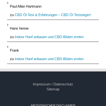
Paul Allan Hartmann
zu
CBD Öl Test & Erfahrungen – CBD Öl Testsieger!
Hans henne
zu
Indoor Hanf anbauen und CBD-Blüten ernten
Frank
zu
Indoor Hanf anbauen und CBD-Blüten ernten
Impressum / Datenschutz
Sitemap
MEDIZINISCHER DISCLAIMER