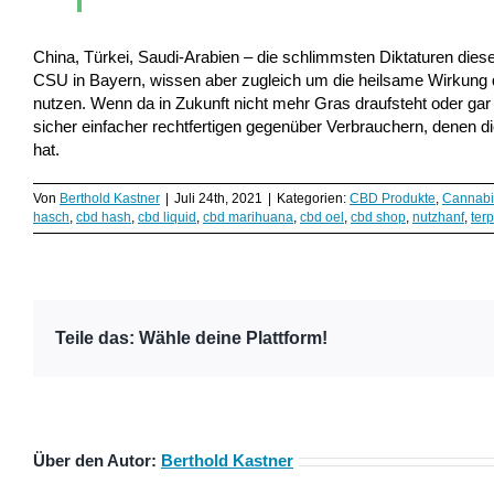
China, Türkei, Saudi-Arabien – die schlimmsten Diktaturen diese
CSU in Bayern, wissen aber zugleich um die heilsame Wirkung de
nutzen. Wenn da in Zukunft nicht mehr Gras draufsteht oder ga
sicher einfacher rechtfertigen gegenüber Verbrauchern, denen d
hat.
Von
Berthold Kastner
|
Juli 24th, 2021
|
Kategorien:
CBD Produkte
,
Cannabi
hasch
,
cbd hash
,
cbd liquid
,
cbd marihuana
,
cbd oel
,
cbd shop
,
nutzhanf
,
ter
Teile das: Wähle deine Plattform!
Über den Autor:
Berthold Kastner