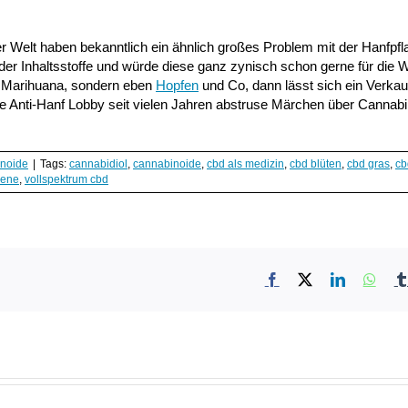
r Welt haben bekanntlich ein ähnlich großes Problem mit der Hanfpfl
r Inhaltsstoffe und würde diese ganz zynisch schon gerne für die W
r Marihuana, sondern eben
Hopfen
und Co, dann lässt sich ein Verkau
ie Anti-Hanf Lobby seit vielen Jahren abstruse Märchen über Cannabi
noide
|
Tags:
cannabidiol
,
cannabinoide
,
cbd als medizin
,
cbd blüten
,
cbd gras
,
cb
pene
,
vollspektrum cbd
Facebook
X
LinkedIn
What