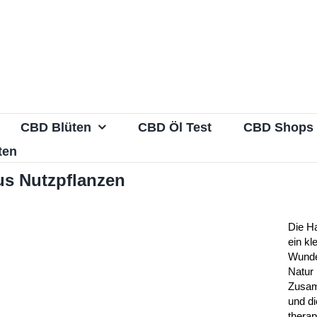
CBD Blüten
CBD Öl Test
CBD Shops
ten
s Nutzpflanzen
Die Ha
ein kl
Wunde
Natur 
Zusa
und di
thera