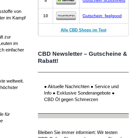
9
Gutschein:5cbsxfinest
sstoffe von
10
Gutschein: feelgood
nter im Kampf
Alle CBD Shops im Test
lt zur
Leuten im
ch einfacher
CBD Newsletter – Gutscheine &
Rabatt!
te weltweit.
● Aktuelle Nachrichten ● Service und
 höchster
Info ● Exklusive Sonderangebote ●
CBD Öl gegen Schmerzen
e für
ne
Bleiben Sie immer informiert: Wir testen