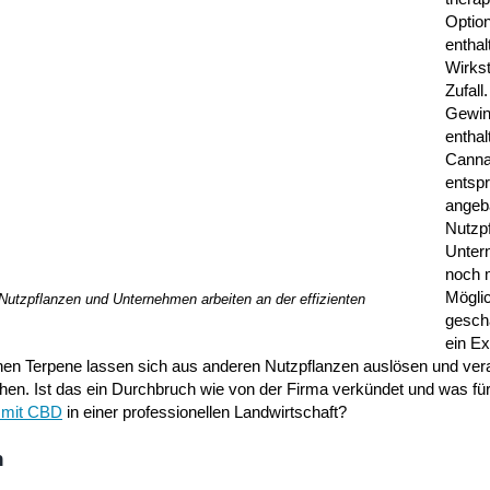
Optio
enthal
Wirkst
Zufall
Gewin
enthal
Canna
entsp
angeb
Nutzpf
Unter
noch 
Mögli
tzpflanzen und Unternehmen arbeiten an der effizienten
gesch
ein Ex
hen Terpene lassen sich aus anderen Nutzpflanzen auslösen und ver
en. Ist das ein Durchbruch wie von der Firma verkündet und was f
 mit CBD
in einer professionellen Landwirtschaft?
n