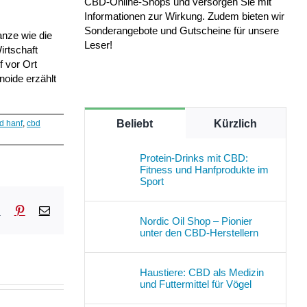
CBD-Online-Shops und versorgen Sie mit
Informationen zur Wirkung. Zudem bieten wir
Sonderangebote und Gutscheine für unsere
anze wie die
Leser!
irtschaft
f vor Ort
noide erzählt
Beliebt
Kürzlich
d hanf
,
cbd
Protein-Drinks mit CBD:
Fitness und Hanfprodukte im
Sport
sApp
Tumblr
Pinterest
E-
Nordic Oil Shop – Pionier
Mail
unter den CBD-Herstellern
Haustiere: CBD als Medizin
und Futtermittel für Vögel