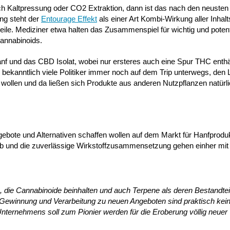
h Kaltpressung oder CO2 Extraktion, dann ist das nach den neusten
ng steht der
Entourage Effekt
als einer Art Kombi-Wirkung aller Inhalt
eile. Mediziner etwa halten das Zusammenspiel für wichtig und pote
annabinoids.
f und das CBD Isolat, wobei nur ersteres auch eine Spur THC enthä
kanntlich viele Politiker immer noch auf dem Trip unterwegs, den 
llen und da ließen sich Produkte aus anderen Nutzpflanzen natürli
bote und Alternativen schaffen wollen auf dem Markt für Hanfproduk
ieb und die zuverlässige Wirkstoffzusammensetzung gehen einher mit
, die Cannabinoide beinhalten und auch Terpene als deren Bestandteil
ewinnung und Verarbeitung zu neuen Angeboten sind praktisch kei
ternehmens soll zum Pionier werden für die Eroberung völlig neuer