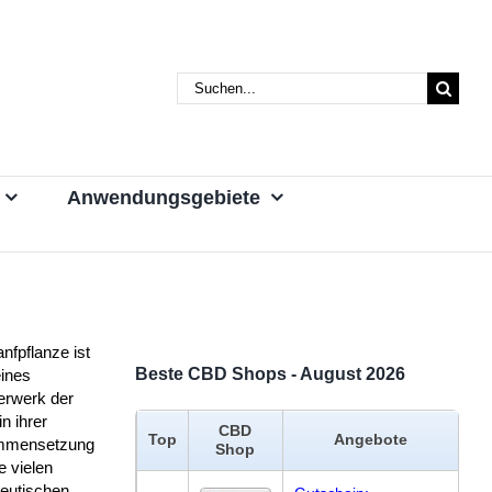
Suche
nach:
Anwendungsgebiete
nfpflanze ist
Beste CBD Shops - August 2026
eines
rwerk der
in ihrer
CBD
Top
Angebote
mmensetzung
Shop
e vielen
peutischen