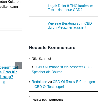
mden Kulturen
Legal: Delta-8-THC kaufen im
sollten dann
Test – das neue CBD?
Wie eine Beratung zum CBD
durch Mediziner aussieht
Neueste Kommentare
Nils Schmidt
zu
CBD Nutzhanf ist ein besserer CO2-
bensmittel
Studie: Vollspektrum
Neue Cannabinoide
Speicher als Bäume!
s Gras für
CBD bei Epilepsie
Terpene: Behörden
ährung?
wirksamer als Hanf
wollen Hanf Forschu
Isolate!
Redaktion
zu
CBD Öl Test & Erfahrungen
|
0
August 5th, 2022
|
0
Kommentare
– CBD Öl Testsieger!
August 7th, 2022
|
0
Kommentare
Paul Allan Hartmann