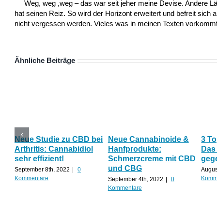
Weg, weg ,weg – das war seit jeher meine Devise. Andere L
hat seinen Reiz. So wird der Horizont erweitert und befreit sich 
nicht vergessen werden. Vieles was in meinen Texten vorkommt,
Ähnliche Beiträge
Neue Studie zu CBD bei
Neue Cannabinoide &
3 To
Arthritis: Cannabidiol
Hanfprodukte:
Das
sehr effizient!
Schmerzcreme mit CBD
geg
und CBG
September 8th, 2022
|
0
Augus
Kommentare
Komm
September 4th, 2022
|
0
Kommentare