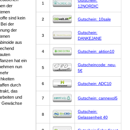
Gutschein:
1
nen der
12NORDIC
tenen
offe sind kein
2
Gutschein: 10sale
. Bei der
nung der
Gutschein:
3
tenen
DANKEJANE
binoide aus
rechend
4
Gutschein: aktion10
auten
lanzen hat ein
Gutscheincode: neu-
nehmen nun
5
5€
mehr
chkeiten
6
Gutschein: ADC10
affen durch
trakt, das
arbeiten und
7
Gutschein: cannexol5
ür Gewächse
Gutschein:
8
Gelassenheit 40