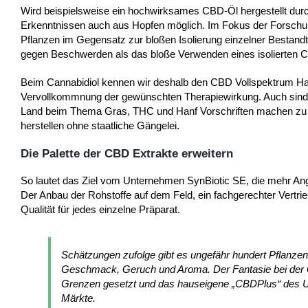
Wird beispielsweise ein hochwirksames CBD-Öl hergestellt durc
Erkenntnissen auch aus Hopfen möglich. Im Fokus der Forschu
Pflanzen im Gegensatz zur bloßen Isolierung einzelner Bestandt
gegen Beschwerden als das bloße Verwenden eines isolierten C
Beim Cannabidiol kennen wir deshalb den CBD Vollspektrum Han
Vervollkommnung der gewünschten Therapiewirkung. Auch sind be
Land beim Thema Gras, THC und Hanf Vorschriften machen zu wo
herstellen ohne staatliche Gängelei.
Die Palette der CBD Extrakte erweitern
So lautet das Ziel vom Unternehmen SynBiotic SE, die mehr Ange
Der Anbau der Rohstoffe auf dem Feld, ein fachgerechter Vertr
Qualität für jedes einzelne Präparat.
Schätzungen zufolge gibt es ungefähr hundert Pflanzen
Geschmack, Geruch und Aroma. Der Fantasie bei der G
Grenzen gesetzt und das hauseigene „CBDPlus“ des Un
Märkte.