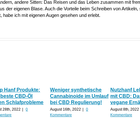
ändern, andere Sitten: Das Reisen und das Leben zusammen mit fre
aus der eigenen Blase. Auch die Vorteile beim Schreiben von Artikeln, 
 habe ich mit eigenen Augen gesehen und erlebt.
p Hanf Produkte:
Weniger synthetische
Nutzhanf Le
 beste CBD-Öl
Cannabinoide im Umlauf
mit CBD: Da
en Schlafprobleme
bei CBD Regulierung!
vegane Ern
t 28th, 2022
|
0
August 16th, 2022
|
0
August 8th, 2022
entare
Kommentare
Kommentare