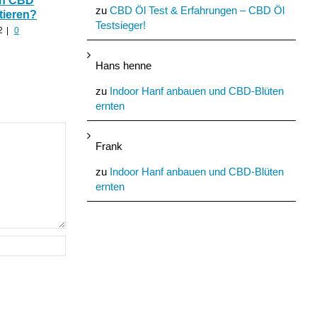
In CBD
hilfreich ist CBD Hanf
Nutzhanf und
zu
CBD Öl Test & Erfahrungen – CBD Öl
tieren?
nach zu viel Alkohol?
Cannabinoide als
Testsieger!
Baumaterial
2
|
0
August 24th, 2022
|
0
Kommentare
August 21st, 2022
|
0
Kommentare
Hans henne
zu
Indoor Hanf anbauen und CBD-Blüten
ernten
Frank
zu
Indoor Hanf anbauen und CBD-Blüten
ernten