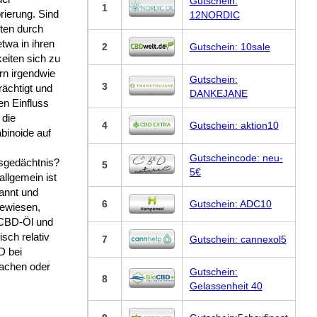
Gutschein:
1
ierung. Sind
12NORDIC
ten durch
twa in ihren
2
Gutschein: 10sale
eiten sich zu
rn irgendwie
Gutschein:
3
rächtigt und
DANKEJANE
en Einfluss
 die
4
Gutschein: aktion10
binoide auf
Gutscheincode: neu-
tsgedächtnis?
5
5€
llgemein ist
annt und
6
Gutschein: ADC10
ewiesen,
CBD-Öl und
sch relativ
7
Gutschein: cannexol5
D bei
machen oder
Gutschein:
8
Gelassenheit 40