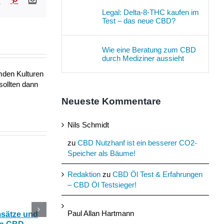
Mail
Legal: Delta-8-THC kaufen im
Test – das neue CBD?
Wie eine Beratung zum CBD
durch Mediziner aussieht
mden Kulturen
sollten dann
Neueste Kommentare
Nils Schmidt
zu
CBD Nutzhanf ist ein besserer CO2-
Speicher als Bäume!
Redaktion
zu
CBD Öl Test & Erfahrungen
– CBD Öl Testsieger!
Paul Allan Hartmann
msätze und
Katerstimmung: Wie
Das Ökohaus aus