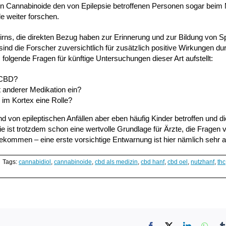
n Cannabinoide den von Epilepsie betroffenen Personen sogar beim
e weiter forschen.
rns, die direkten Bezug haben zur Erinnerung und zur Bildung von Sp
 sind die Forscher zuversichtlich für zusätzlich positive Wirkungen d
 folgende Fragen für künftige Untersuchungen dieser Art aufstellt:
f CBD?
 anderer Medikation ein?
 im Kortex eine Rolle?
von epileptischen Anfällen aber eben häufig Kinder betroffen und d
ie ist trotzdem schon eine wertvolle Grundlage für Ärzte, die Fragen 
kommen – eine erste vorsichtige Entwarnung ist hier nämlich sehr 
Tags:
cannabidiol
,
cannabinoide
,
cbd als medizin
,
cbd hanf
,
cbd oel
,
nutzhanf
,
thc
Facebook
X
LinkedIn
What