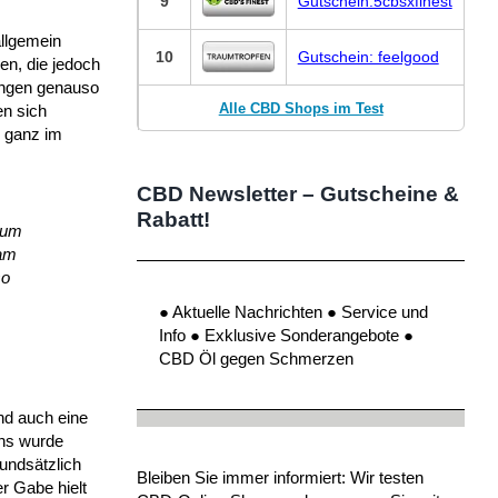
9
Gutschein:5cbsxfinest
allgemein
10
Gutschein: feelgood
en, die jedoch
tungen genauso
Alle CBD Shops im Test
en sich
, ganz im
CBD Newsletter – Gutscheine &
Rabatt!
 um
kam
so
● Aktuelle Nachrichten ● Service und
Info ● Exklusive Sonderangebote ●
CBD Öl gegen Schmerzen
nd auch eine
ans wurde
undsätzlich
Bleiben Sie immer informiert: Wir testen
r Gabe hielt