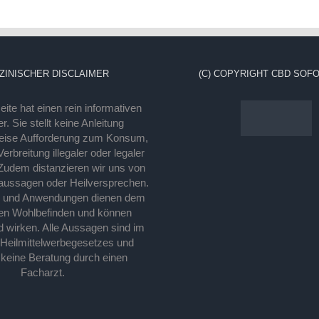
ZINISCHER DISCLAIMER
(C) COPYRIGHT CBD SOFO
ite hat einen rein informativen
r. Sie stellt keine Anleitung
eise Aufforderung zum Konsum,
rbreitung illegaler oder legaler
Zudem distanzieren wir uns von
laussagen oder Heilversprechen.
e und Anwendungen dienen dem
en Wohlbefinden und können
d wirken. Alle Aussagen sind im
 Heilmittelwerbegesetzes und
 keine Beratung durch einen
Facharzt.