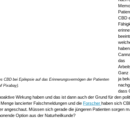
Memor
Patien
CBD e
Fähigk
erinne
beeint
welch
haben
Canna
das
Arbei
Ganz a
ja bek
des CBD bei Epilepsie auf das Erinnerungsvermögen der Patienten
nachg
uf Pixabay).
dass 
aktive Wirkung haben und das ist dann auch der Grund für den politi
ine Menge lancierter Falschmeldungen und die
Forscher
haben sich CB
er angeschaut. Müssen sich gerade die jüngeren Patienten sorgen 
schonende Option aus der Naturheilkunde?