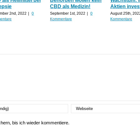
als Heilmittel bei
Behörden wollen kein
Wachstum: 
epsie
CBD als Medizin!
Aktien inves
mber 2nd, 2022
|
0
September 1st, 2022
|
0
August 25th, 202
entare
Kommentare
Kommentare
ern, bis ich wieder kommentiere.