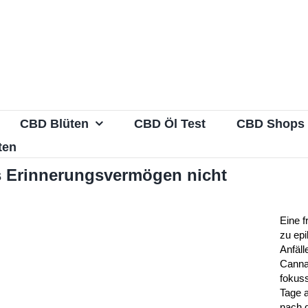
CBD Blüten
CBD Öl Test
CBD Shops
ten
as Erinnerungsvermögen nicht
Eine f
zu epi
Anfäll
Canna
fokuss
Tage a
nach 