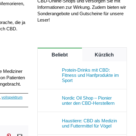
CBD-Online-Shops und versorgen Sie mit
 Memorieren,
Informationen zur Wirkung. Zudem bieten wir
Sonderangebote und Gutscheine für unsere
Leser!
rache, die ja
urch CBD.
Beliebt
Kürzlich
Protein-Drinks mit CBD:
ie Mediziner
Fitness und Hanfprodukte im
von Patienten
Sport
angebracht.
Nordic Oil Shop – Pionier
,
vollspektrum
unter den CBD-Herstellern
Haustiere: CBD als Medizin
und Futtermittel für Vögel
sApp
Tumblr
Pinterest
E-