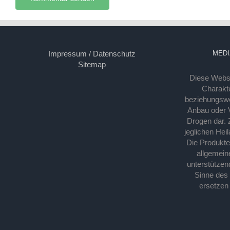
Impressum / Datenschutz
MEDI
Sitemap
Diese Webse
Charakte
beziehungsw
Anbau oder Ve
Drogen dar. 
jeglichen Hei
Die Produkt
allgemein
unterstützen
Sinne des
ersetzen