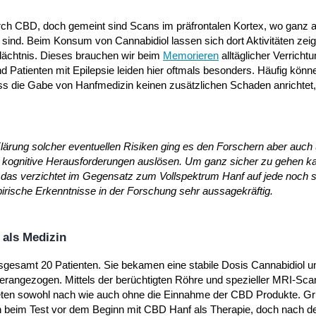
urch CBD, doch gemeint sind Scans im präfrontalen Kortex, wo ganz 
sind. Beim Konsum von Cannabidiol lassen sich dort Aktivitäten zeig
edächtnis. Dieses brauchen wir beim
Memorieren
alltäglicher Verrich
 Patienten mit Epilepsie leiden hier oftmals besonders. Häufig könn
dass die Gabe von Hanfmedizin keinen zusätzlichen Schaden anrichtet
lärung solcher eventuellen Risiken ging es den Forschern aber auch
n kognitive Herausforderungen auslösen. Um ganz sicher zu gehen 
, das verzichtet im Gegensatz zum Vollspektrum Hanf auf jede noch 
irische Erkenntnisse in der Forschung sehr aussagekräftig.
 als Medizin
nsgesamt 20 Patienten. Sie bekamen eine stabile Dosis Cannabidiol u
erangezogen. Mittels der berüchtigten Röhre und spezieller MRI-Sc
rteten sowohl nach wie auch ohne die Einnahme der CBD Produkte. Gr
 beim Test vor dem Beginn mit CBD Hanf als Therapie, doch nach de