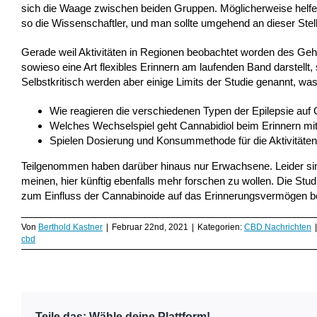
sich die Waage zwischen beiden Gruppen. Möglicherweise helfe
so die Wissenschaftler, und man sollte umgehend an dieser Stell
Gerade weil Aktivitäten in Regionen beobachtet worden des Gehi
sowieso eine Art flexibles Erinnern am laufenden Band darstellt,
Selbstkritisch werden aber einige Limits der Studie genannt, was
Wie reagieren die verschiedenen Typen der Epilepsie au
Welches Wechselspiel geht Cannabidiol beim Erinnern mit
Spielen Dosierung und Konsummethode für die Aktivitäten
Teilgenommen haben darüber hinaus nur Erwachsene. Leider sind 
meinen, hier künftig ebenfalls mehr forschen zu wollen. Die Stud
zum Einfluss der Cannabinoide auf das Erinnerungsvermögen be
Von
Berthold Kastner
|
Februar 22nd, 2021
|
Kategorien:
CBD Nachrichten
|
cbd
Teile das: Wähle deine Plattform!