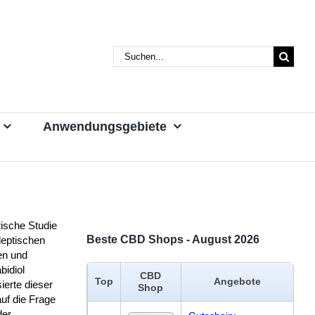
Suche
nach:
Anwendungsgebiete
rische Studie
Beste CBD Shops - August 2026
leptischen
en und
bidiol
CBD
Top
Angebote
ierte dieser
Shop
uf die Frage
der