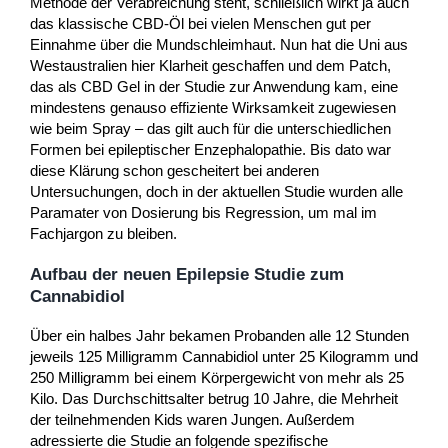
Methode der Verabreichung steht, schließlich wirkt ja auch
das klassische CBD-Öl bei vielen Menschen gut per
Einnahme über die Mundschleimhaut. Nun hat die Uni aus
Westaustralien hier Klarheit geschaffen und dem Patch,
das als CBD Gel in der Studie zur Anwendung kam, eine
mindestens genauso effiziente Wirksamkeit zugewiesen
wie beim Spray – das gilt auch für die unterschiedlichen
Formen bei epileptischer Enzephalopathie. Bis dato war
diese Klärung schon gescheitert bei anderen
Untersuchungen, doch in der aktuellen Studie wurden alle
Paramater von Dosierung bis Regression, um mal im
Fachjargon zu bleiben.
Aufbau der neuen Epilepsie Studie zum
Cannabidiol
Über ein halbes Jahr bekamen Probanden alle 12 Stunden
jeweils 125 Milligramm Cannabidiol unter 25 Kilogramm und
250 Milligramm bei einem Körpergewicht von mehr als 25
Kilo. Das Durchschittsalter betrug 10 Jahre, die Mehrheit
der teilnehmenden Kids waren Jungen. Außerdem
adressierte die Studie an folgende spezifische