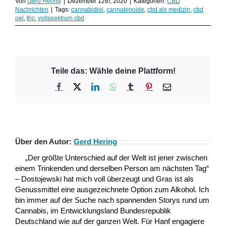
Von
Gerd Hering
|
Dezember 12th, 2020
|
Kategorien:
CBD
Nachrichten
|
Tags:
cannabidiol
,
cannabinoide
,
cbd als medizin
,
cbd
oel
,
thc
,
vollspektrum cbd
Teile das: Wähle deine Plattform!
Facebook
X
LinkedIn
WhatsApp
Tumblr
Pinterest
E-
Mail
Über den Autor:
Gerd Hering
„Der größte Unterschied auf der Welt ist jener zwischen
einem Trinkenden und derselben Person am nächsten Tag“
– Dostojewski hat mich voll überzeugt und Gras ist als
Genussmittel eine ausgezeichnete Option zum Alkohol. Ich
bin immer auf der Suche nach spannenden Storys rund um
Cannabis, im Entwicklungsland Bundesrepublik
Deutschland wie auf der ganzen Welt. Für Hanf engagiere