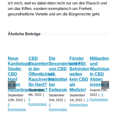
ich mich, weil es dabei eben nicht nur um den Rausch und
um das Kiffen, sondern exemplarisch um Freiheit,
gesundheitliche Vorteile und um die Bürgerrechte geht.
Ähnliche Beiträge
Neue
CBD
Die
Förster
Milliardenum
Ka
Kardiologie
Zigaretten
Besonderheiten
und FBI:
und
Wi
Studie:
in der
von CBD
Behörden
Wachstum:
hil
CBD
Öffentlichkeit:
als
wollen
In CBD
ist
Hanf
Rauchverbot
Heilmittel
kein CBD
Aktien
Ha
gegen
für Hanf?
bei
als
investieren?
na
Herzerkrankungen?
Epilepsie
Medizin!
vie
September
August 25th,
Al
6th, 2022
|
2022
|
0
September
September
September
0
Kommentare
12th, 2022
|
2nd, 2022
|
1st, 2022
|
0
Augu
Kommentare
0
0
Kommentare
202
Kommentare
Kommentare
Kom