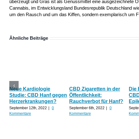
überzeugt und Gras ist als Genussmittel eine ausgezeichnete 
Cannabis, im Entwicklungsland Bundesrepublik Deutschland wie a
um den Rausch und um das Kiffen, sondern exemplarisch um Frei
Ähnliche Beiträge
Neue Kardiologie
CBD Zigaretten in der
Die
Studie: CBD Hanf gegen
Öffentlichkeit:
CBD 
Herzerkrankungen?
Rauchverbot für Hanf?
Epil
September 12th, 2022
|
0
September 6th, 2022
|
0
Septe
Kommentare
Kommentare
Komm