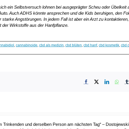
ich ein Selbstversuch lohnen bei ausgeprägter Scheu oder Übelkeit 
im Auto. Auch ADHS könnte ansprechen und die Kids beruhigen, den F
r starke Angstörungen. In jedem Fall ist aber ein Arzt zu kontaktieren,
it der Wirkstoffe aus der Hanfpflanze.
nnabidiol
,
cannabinoide
,
cbd als medizin
,
cbd blüten
,
cbd hanf
,
cbd kosmetik
,
cbd 
Facebook
X
LinkedIn
What
nem Trinkenden und derselben Person am nächsten Tag“ – Dostojewski 