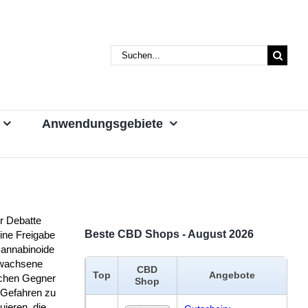
Suche
nach:
Anwendungsgebiete
r Debatte
Beste CBD Shops - August 2026
ine Freigabe
Cannabinoide
rwachsene
CBD
Top
Angebote
chen Gegner
Shop
 Gefahren zu
uieren, die