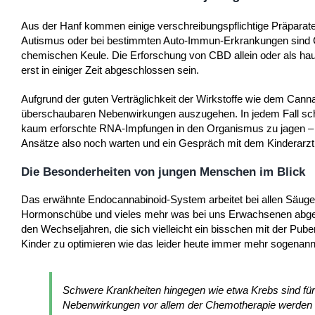
Aus der Hanf kommen einige verschreibungspflichtige Präparate,
Autismus oder bei bestimmten Auto-Immun-Erkrankungen sind Can
chemischen Keule. Die Erforschung von CBD allein oder als hau
erst in einiger Zeit abgeschlossen sein.
Aufgrund der guten Verträglichkeit der Wirkstoffe wie dem Can
überschaubaren Nebenwirkungen auszugehen. In jedem Fall sche
kaum erforschte RNA-Impfungen in den Organismus zu jagen – z
Ansätze also noch warten und ein Gespräch mit dem Kinderarzt 
Die Besonderheiten von jungen Menschen im Blick
Das erwähnte Endocannabinoid-System arbeitet bei allen Säuget
Hormonschübe und vieles mehr was bei uns Erwachsenen abgesch
den Wechseljahren, die sich vielleicht ein bisschen mit der Pub
Kinder zu optimieren wie das leider heute immer mehr sogenannt
Schwere Krankheiten hingegen wie etwa Krebs sind für d
Nebenwirkungen vor allem der Chemotherapie werden 