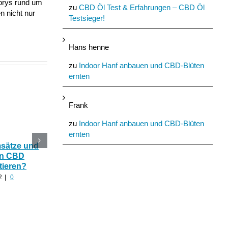
torys rund um
zu
CBD Öl Test & Erfahrungen – CBD Öl
n nicht nur
Testsieger!
Hans henne
zu
Indoor Hanf anbauen und CBD-Blüten
ernten
Frank
zu
Indoor Hanf anbauen und CBD-Blüten
ernten
msätze und
Katerstimmung: Wie
Das Ökohaus aus
In CBD
hilfreich ist CBD Hanf
Nutzhanf und
tieren?
nach zu viel Alkohol?
Cannabinoide als
Baumaterial
2
|
0
August 24th, 2022
|
0
Kommentare
August 21st, 2022
|
0
Kommentare