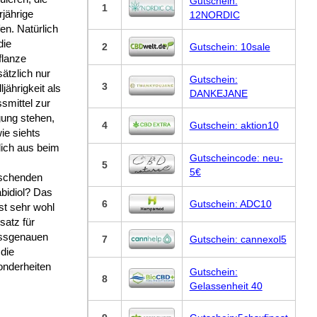
Gutschein:
1
jährige
12NORDIC
fen. Natürlich
die
2
Gutschein: 10sale
flanze
ätzlich nur
Gutschein:
3
ljährigkeit als
DANKEJANE
smittel zur
gung stehen,
4
Gutschein: aktion10
ie siehts
lich aus beim
Gutscheincode: neu-
5
5€
schenden
bidiol? Das
6
Gutschein: ADC10
st sehr wohl
satz für
passgenauen
7
Gutschein: cannexol5
 die
onderheiten
Gutschein:
8
Gelassenheit 40