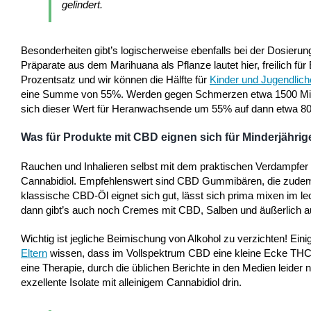
gelindert.
Besonderheiten gibt’s logischerweise ebenfalls bei der Dosieru
Präparate aus dem Marihuana als Pflanze lautet hier, freilich f
Prozentsatz und wir können die Hälfte für
Kinder und Jugendlich
eine Summe von 55%. Werden gegen Schmerzen etwa 1500 Millig
sich dieser Wert für Heranwachsende um 55% auf dann etwa 80
Was für Produkte mit CBD eignen sich für Minderjährig
Rauchen und Inhalieren selbst mit dem praktischen Verdampfer
Cannabidiol. Empfehlenswert sind CBD Gummibären, die zudem 
klassische CBD-Öl eignet sich gut, lässt sich prima mixen i
dann gibt’s auch noch Cremes mit CBD, Salben und äußerlich au
Wichtig ist jegliche Beimischung von Alkohol zu verzichten! Ein
Eltern
wissen, dass im Vollspektrum CBD eine kleine Ecke THC mit
eine Therapie, durch die üblichen Berichte in den Medien leide
exzellente Isolate mit alleinigem Cannabidiol drin.