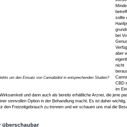
Minder
betref
sollte 
Hanfp
grunds
bei Vol
Genus
Verfü
aber w
eigent
nicht
berau
Canna
stehts um den Einsatz von Cannabidiol in entsprechenden Studien?
CBD i
im Ein
Wirksamkeit und dann auch als bereits erhältliche Arznei, die jene 
ner sinnvollen Option in der Behandlung macht. Es ist daher wichtig,
r den Freizeitgebrauch zu trennen und wir schauen uns mal die Bes
r überschaubar