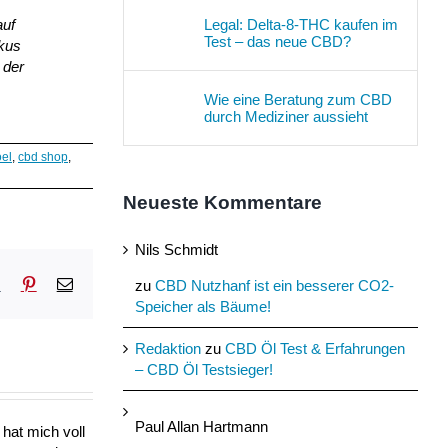
Legal: Delta-8-THC kaufen im
auf
Test – das neue CBD?
okus
 der
Wie eine Beratung zum CBD
durch Mediziner aussieht
oel
,
cbd shop
,
Neueste Kommentare
Nils Schmidt
sApp
Tumblr
Pinterest
E-
zu
CBD Nutzhanf ist ein besserer CO2-
Mail
Speicher als Bäume!
Redaktion
zu
CBD Öl Test & Erfahrungen
– CBD Öl Testsieger!
Paul Allan Hartmann
hat mich voll