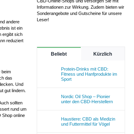
CBD-Online-Shops und versorgen Sie mit
Informationen zur Wirkung. Zudem bieten wir
Sonderangebote und Gutscheine für unsere
Leser!
und andere
bnis ist ein
 ergibt sich
nn reduziert
Beliebt
Kürzlich
Protein-Drinks mit CBD:
e beim
Fitness und Hanfprodukte im
ch das
Sport
rdecken. Und
 gut lindern.
Nordic Oil Shop – Pionier
unter den CBD-Herstellern
Auch sollten
essert rund um
D Shop online
Haustiere: CBD als Medizin
und Futtermittel für Vögel