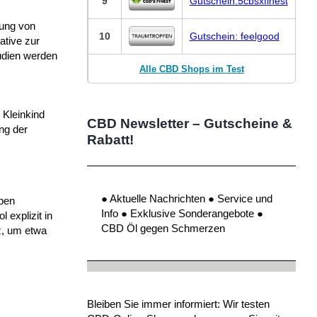
9
Gutschein:5cbsxfinest
hung von
10
Gutschein: feelgood
ative zur
udien werden
Alle CBD Shops im Test
 Kleinkind
CBD Newsletter – Gutscheine &
ng der
Rabatt!
● Aktuelle Nachrichten ● Service und
eben
Info ● Exklusive Sonderangebote ●
explizit in
CBD Öl gegen Schmerzen
tz, um etwa
Bleiben Sie immer informiert: Wir testen