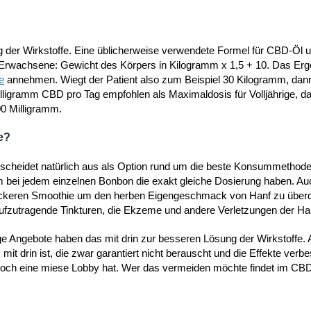
ng der Wirkstoffe. Eine üblicherweise verwendete Formel für CBD-Öl 
ür Erwachsene: Gewicht des Körpers in Kilogramm x 1,5 + 10. Das Erge
e
annehmen. Wiegt der Patient also zum Beispiel 30 Kilogramm, dann
ramm CBD pro Tag empfohlen als Maximaldosis für Volljährige, da
0 Milligramm.
e?
 scheidet natürlich aus als Option rund um die beste Konsummethod
bei jedem einzelnen Bonbon die exakt gleiche Dosierung haben. Au
m leckeren Smoothie um den herben Eigengeschmack von Hanf zu übe
fzutragende Tinkturen, die Ekzeme und andere Verletzungen der Haut
ige Angebote haben das mit drin zur besseren Lösung der Wirkstoffe. 
 drin ist, die zwar garantiert nicht berauscht und die Effekte verb
r noch eine miese Lobby hat. Wer das vermeiden möchte findet im CB