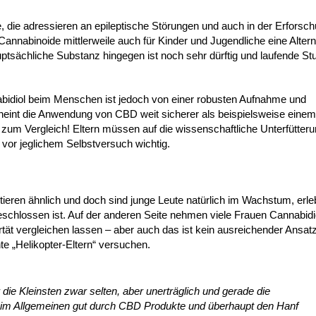
 die adressieren an epileptische Störungen und auch in der Erforsc
nabinoide mittlerweile auch für Kinder und Jugendliche eine Altern
ptsächliche Substanz hingegen ist noch sehr dürftig und laufende St
nabidiol beim Menschen ist jedoch von einer robusten Aufnahme und
int die Anwendung von CBD weit sicherer als beispielsweise einem
um Vergleich! Eltern müssen auf die wissenschaftliche Unterfütteru
vor jeglichem Selbstversuch wichtig.
ieren ähnlich und doch sind junge Leute natürlich im Wachstum, erl
lossen ist. Auf der anderen Seite nehmen viele Frauen Cannabidiol 
ertät vergleichen lassen – aber auch das ist kein ausreichender Ansa
e „Helikopter-Eltern“ versuchen.
ie Kleinsten zwar selten, aber unerträglich und gerade die
im Allgemeinen gut durch CBD Produkte und überhaupt den Hanf