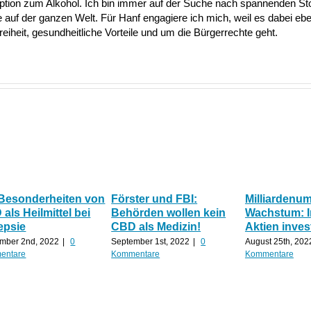
Option zum Alkohol. Ich bin immer auf der Suche nach spannenden S
uf der ganzen Welt. Für Hanf engagiere ich mich, weil es dabei ebe
heit, gesundheitliche Vorteile und um die Bürgerrechte geht.
 Besonderheiten von
Förster und FBI:
Milliardenu
als Heilmittel bei
Behörden wollen kein
Wachstum: 
epsie
CBD als Medizin!
Aktien inves
mber 2nd, 2022
|
0
September 1st, 2022
|
0
August 25th, 202
entare
Kommentare
Kommentare