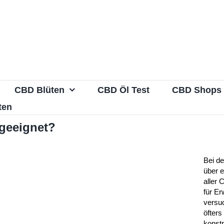
CBD Blüten
CBD Öl Test
CBD Shops
ten
 geeignet?
Bei de
über e
aller 
für E
versu
öfters
konstr