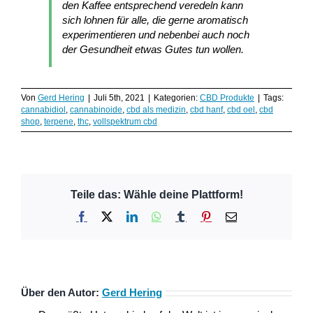
den Kaffee entsprechend veredeln kann
sich lohnen für alle, die gerne aromatisch
experimentieren und nebenbei auch noch
der Gesundheit etwas Gutes tun wollen.
Von
Gerd Hering
|
Juli 5th, 2021
|
Kategorien:
CBD Produkte
|
Tags:
cannabidiol
,
cannabinoide
,
cbd als medizin
,
cbd hanf
,
cbd oel
,
cbd
shop
,
terpene
,
thc
,
vollspektrum cbd
Teile das: Wähle deine Plattform!
Facebook
X
LinkedIn
WhatsApp
Tumblr
Pinterest
E-
Mail
Über den Autor:
Gerd Hering