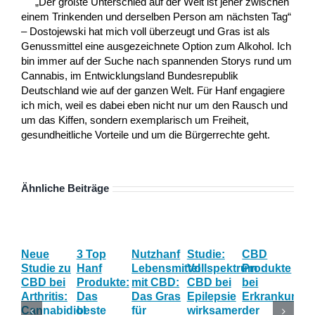
„Der größte Unterschied auf der Welt ist jener zwischen
einem Trinkenden und derselben Person am nächsten Tag“
– Dostojewski hat mich voll überzeugt und Gras ist als
Genussmittel eine ausgezeichnete Option zum Alkohol. Ich
bin immer auf der Suche nach spannenden Storys rund um
Cannabis, im Entwicklungsland Bundesrepublik
Deutschland wie auf der ganzen Welt. Für Hanf engagiere
ich mich, weil es dabei eben nicht nur um den Rausch und
um das Kiffen, sondern exemplarisch um Freiheit,
gesundheitliche Vorteile und um die Bürgerrechte geht.
Ähnliche Beiträge
Neue
3 Top
Nutzhanf
Studie:
CBD
CB
Studie zu
Hanf
Lebensmittel
Vollspektrum
Produkte
Blü
CBD bei
Produkte:
mit CBD:
CBD bei
bei
Onl
Arthritis:
Das
Das Gras
Epilepsie
Erkrankunge
Sh
Cannabidiol
beste
für
wirksamer
der
ka