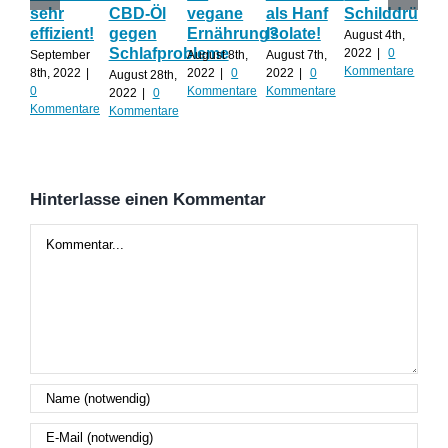
sehr
CBD-Öl
vegane
als Hanf
Schilddrüse
od
effizient!
gegen
Ernährung?
Isolate!
sel
August 4th,
Schlafprobleme
an
2022
|
0
September
August 8th,
August 7th,
Kommentare
8th, 2022
|
2022
|
0
2022
|
0
August 28th,
Juli 
0
Kommentare
Kommentare
2022
|
0
202
Kommentare
Kommentare
Kom
Hinterlasse einen Kommentar
Kommentar